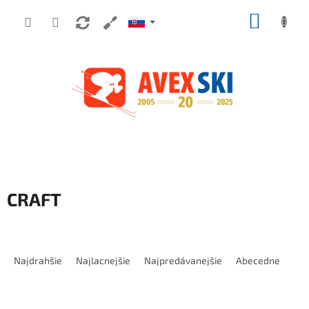
Prejsť na obsah
NÁKUP
CRAFT
Radenie produktov
Najdrahšie
Najlacnejšie
Najpredávanejšie
Abecedne
Výpis produktov