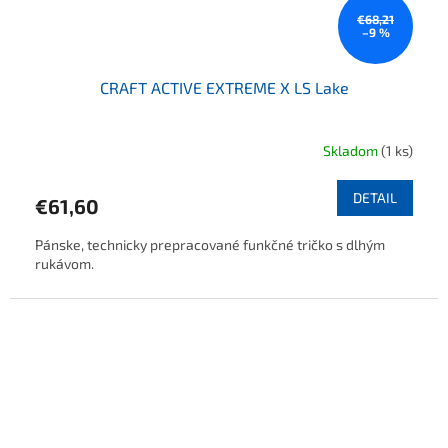
€68,21
–9 %
CRAFT ACTIVE EXTREME X LS Lake
Skladom
(1 ks)
DETAIL
€61,60
Pánske, technicky prepracované funkčné tričko s dlhým
rukávom.