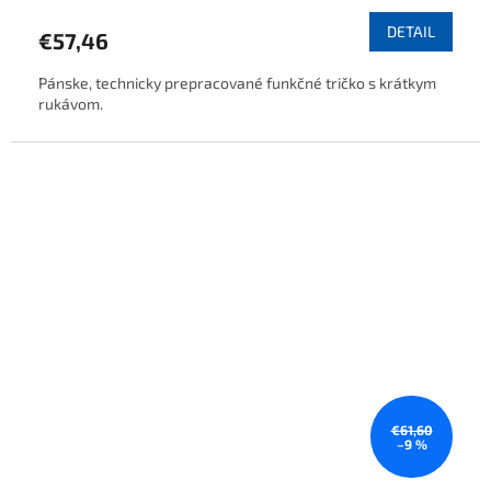
DETAIL
€57,46
Pánske, technicky prepracované funkčné tričko s krátkym
rukávom.
€61,60
–9 %