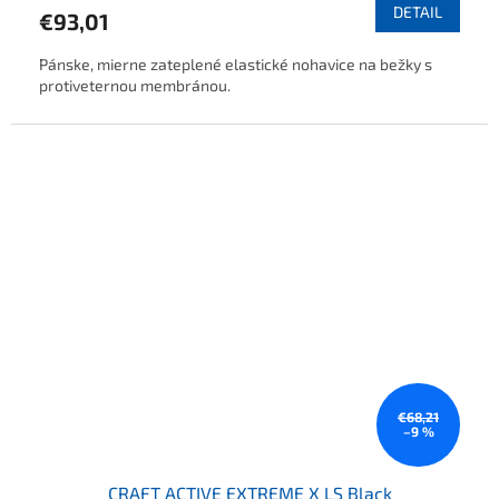
DETAIL
€93,01
Pánske, mierne zateplené elastické nohavice na bežky s
protiveternou membránou.
€68,21
–9 %
CRAFT ACTIVE EXTREME X LS Black