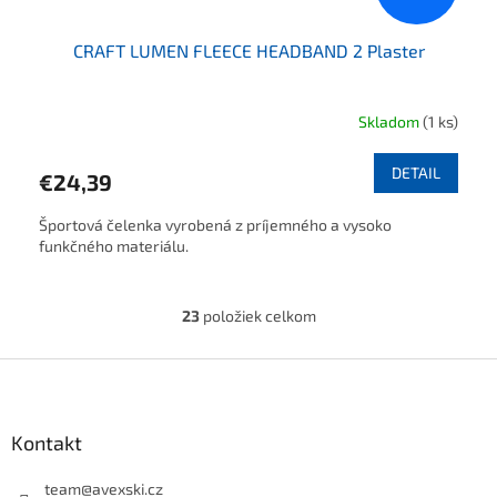
CRAFT LUMEN FLEECE HEADBAND 2 Plaster
Skladom
(1 ks)
DETAIL
€24,39
Športová čelenka vyrobená z príjemného a vysoko
funkčného materiálu.
23
položiek celkom
Ovládacie prvky výpisu
Zápätie
Kontakt
team
@
avexski.cz