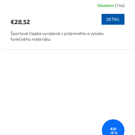
Skladom
(1 ks)
DETAIL
€28,52
Športová čiapka vyrobená z príjemného a vysoko
funkčného materiálu.
€31
–8 %