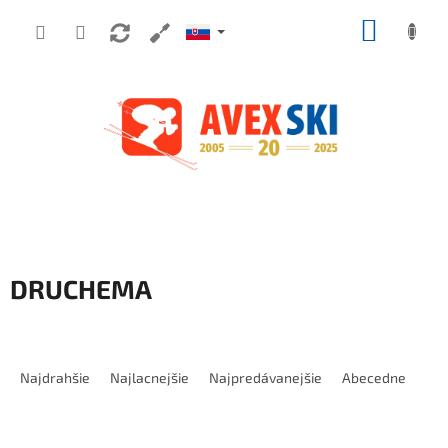
Prejsť na obsah
NÁKUP
DRUCHEMA
Radenie produktov
Najdrahšie
Najlacnejšie
Najpredávanejšie
Abecedne
Výpis produktov