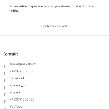
Univerzálne disperzné lepidlo pre domácnosť a domácu
dielňu.
1
položiek celkom
Ovládacie prvky výpisu
Zápätie
Kontakt
team
@
avexski.cz
+420771505050
Facebook
avexski_cz
avexski
+420771505050
YouTube