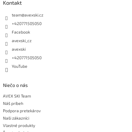
Kontakt
team
@
avexski.cz
+420771505050
Facebook
avexski_cz
avexski
+420771505050
YouTube
Niečo o nás
AVEX SKI Team
Náš príbeh
Podpora pretekárov
Naši zákazníci
Vlastné produkty