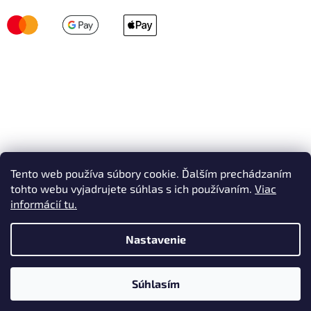
Tento web používa súbory cookie. Ďalším prechádzaním
tohto webu vyjadrujete súhlas s ich používaním.
Viac
informácií tu.
Nastavenie
Vytvoril Shoptet
Súhlasím
Copyright 2026
AVEX SKI
. Všetky práva vyhradené.