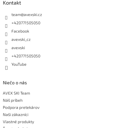
Kontakt
team
@
avexski.cz
+420771505050
Facebook
avexski_cz
avexski
+420771505050
YouTube
Niečo o nás
AVEX SKI Team
Náš príbeh
Podpora pretekárov
Naši zákazníci
Vlastné produkty