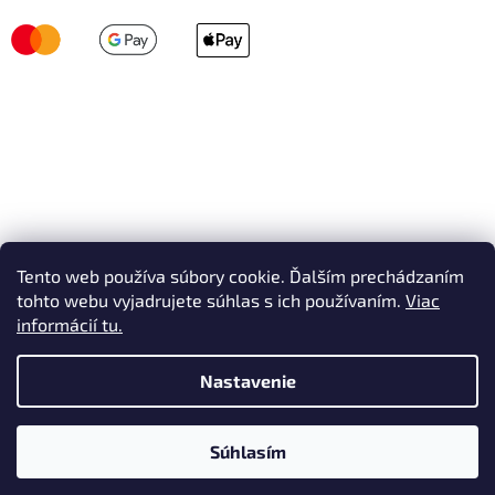
Tento web používa súbory cookie. Ďalším prechádzaním
tohto webu vyjadrujete súhlas s ich používaním.
Viac
informácií tu.
Nastavenie
Vytvoril Shoptet
Súhlasím
Copyright 2026
AVEX SKI
. Všetky práva vyhradené.