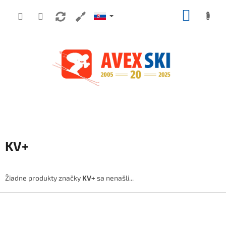
Prejsť na obsah
NÁKUP
KV+
Žiadne produkty značky
KV+
sa nenašli...
Zápätie