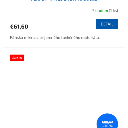
Skladom
(1 ks)
DETAIL
€61,60
Pánska mikina z príjemného funkčného materiálu.
Akcia
€88,47
–30 %