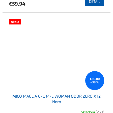
DETAIL
€59,94
Akcia
€98,80
–39 %
MICO MAGLIA G/C M/L WOMAN ODOR ZERO XT2
Nero
Skladom
(2 ks)