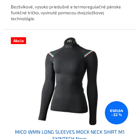
Bezšvíkové, vysoko priedušné a termoregulačné pánske
funkčné tričko, vyvinuté pomocou dvojzložkovej
technológie.
Akcia
€121,54
–32 %
MICO WMN LONG SLEEVES MOCK NECK SHIRT M1
SKINTECH Nero