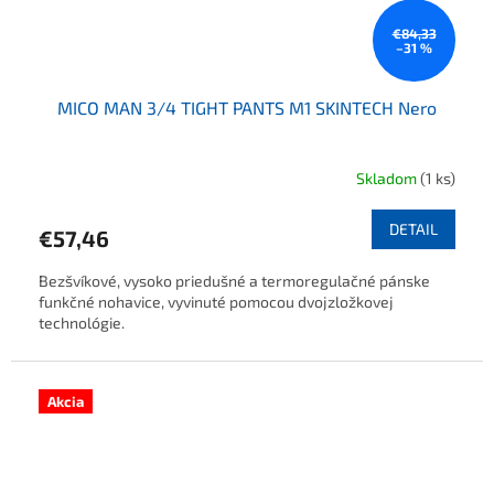
€84,33
–31 %
MICO MAN 3/4 TIGHT PANTS M1 SKINTECH Nero
Skladom
(1 ks)
DETAIL
€57,46
Bezšvíkové, vysoko priedušné a termoregulačné pánske
funkčné nohavice, vyvinuté pomocou dvojzložkovej
technológie.
Akcia