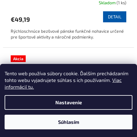
Skladom
(1 ks)
DETAIL
€49,19
Rýchloschnúce bezšvové pánske funkčné nohavice určené
pre športové aktivity a náročné podmienky.
Akcia
Tento web používa súbory cookie. Ďalším prechádzaním
tohto webu vyjadrujete súhlas s ich používaním.
Viac
informácií tu.
Nastavenie
Súhlasím
€69,86
–29 %