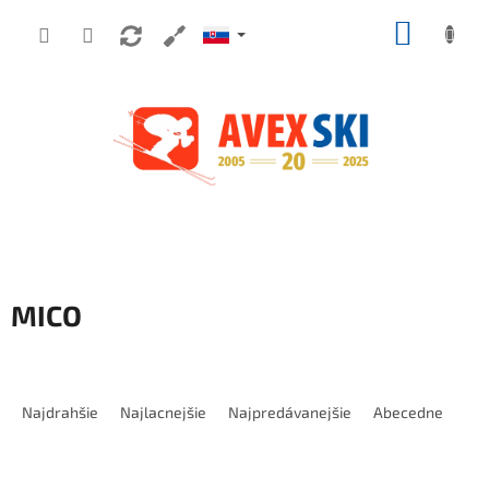
Prejsť na obsah
NÁKUP
MICO
Radenie produktov
Najdrahšie
Najlacnejšie
Najpredávanejšie
Abecedne
Výpis produktov