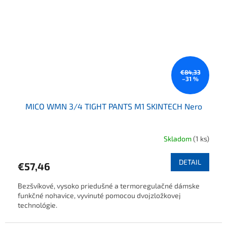
€84,33
–31 %
MICO WMN 3/4 TIGHT PANTS M1 SKINTECH Nero
Skladom
(1 ks)
DETAIL
€57,46
Bezšvíkové, vysoko priedušné a termoregulačné dámske
funkčné nohavice, vyvinuté pomocou dvojzložkovej
technológie.