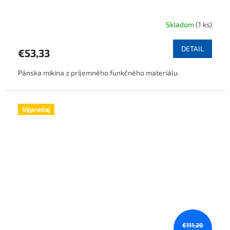
Skladom
(1 ks)
DETAIL
€53,33
Pánska mikina z príjemného funkčného materiálu.
Výpredaj
€111,20