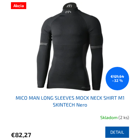
Akcia
€121,54
–32 %
MICO MAN LONG SLEEVES MOCK NECK SHIRT M1
SKINTECH Nero
Skladom
(2 ks)
DETAIL
€82,27