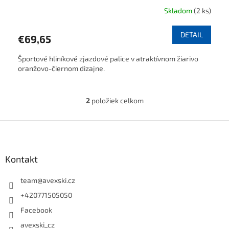
Skladom
(2 ks)
DETAIL
€69,65
Športové hliníkové zjazdové palice v atraktívnom žiarivo
oranžovo-čiernom dizajne.
2
položiek celkom
Ovládacie prvky výpisu
Zápätie
Kontakt
team
@
avexski.cz
+420771505050
Facebook
avexski_cz