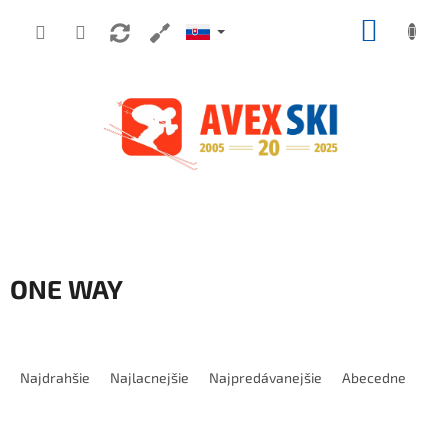
Prejsť na obsah
NÁKUP
ONE WAY
Radenie produktov
Najdrahšie
Najlacnejšie
Najpredávanejšie
Abecedne
Výpis produktov