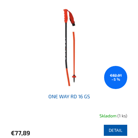
€82,01
–5 %
ONE WAY RD 16 GS
Skladom
(1 ks)
DETAIL
€77,89