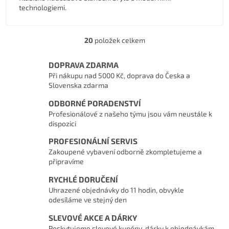
technologiemi.
20
položek celkem
Ovládací prvky výpisu
DOPRAVA ZDARMA
Při nákupu nad 5000 Kč, doprava do Česka a
Slovenska zdarma
ODBORNÉ PORADENSTVÍ
Profesionálové z našeho týmu jsou vám neustále k
dispozici
PROFESIONÁLNÍ SERVIS
Zakoupené vybavení odborně zkompletujeme a
připravíme
RYCHLÉ DORUČENÍ
Uhrazené objednávky do 11 hodin, obvykle
odesíláme ve stejný den
SLEVOVÉ AKCE A DÁRKY
Poskytujeme slevové kupóny, dárky k objednávkám