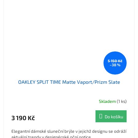
5 150 Kč
–38 %
OAKLEY SPLIT TIME Matte Vaport/Prizm Slate
Skladem
(1 ks)
3 190 Kč
Do košíku
Elegantní dámské sluneční brýle v jejichž designu se odráží
aktuální trendy v designérské oční optice.