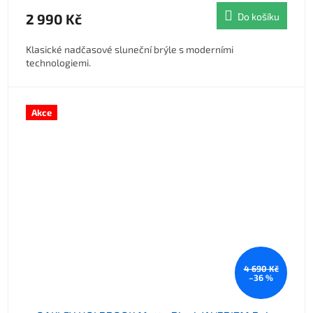
2 990 Kč
Do košíku
Klasické nadčasové sluneční brýle s moderními
technologiemi.
Akce
4 690 Kč
–36 %