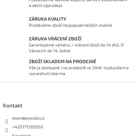
a akční výprodeje
ZÁRUKA KVALITY
Prodáváme zboží nejpopulárnějších značek
ZÁRUKA VRÁCENÍ ZBOŽÍ
Garantujeme výměnu / vrácení zboží do 14 dnů. O
Vánocích do 14. ledna
ZBOŽÍ SKLADEM NA PRODEJNĚ
Vše je dostupné i na prodejně ve Zlíně. Vyzkoušení a
vyzvednutí zdarma
Zápatí
Kontakt
team
@
avexski.cz
+420771505050
Facebook