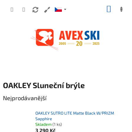
Přejít na obsah
NÁKUP
OAKLEY Sluneční brýle
Nejprodávanější
OAKLEY SUTRO LITE Matte Black W/PRIZM
Sapphire
Skladem
(1 ks)
3 290 Kč