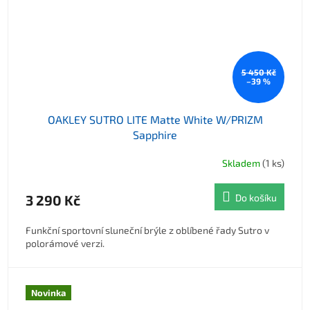
5 450 Kč
–39 %
OAKLEY SUTRO LITE Matte White W/PRIZM
Sapphire
Skladem
(1 ks)
3 290 Kč
Do košíku
Funkční sportovní sluneční brýle z oblíbené řady Sutro v
polorámové verzi.
Novinka