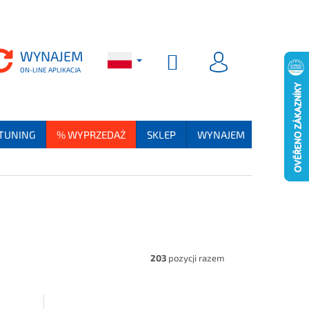
WYNAJEM
WYNAJEM
KOSZYK
PŘIHLÁSIT SE
 TUNING
% WYPRZEDAŻ
SKLEP
WYNAJEM
SERWIS 
203
pozycji razem