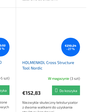
9,92
€210,24
3 %
–27 %
0
HOLMENKOL Cross Structure
Tool Nordic
>5 szt)
W magazynie
(3 szt)
 5,0 na 5 gwiazdek.
zyka
Do koszyka
€152,83
czone
Niezwykle skuteczny teksturyzator
gowych
z dwoma wałkami do uzyskania
struktury krzyżowej.