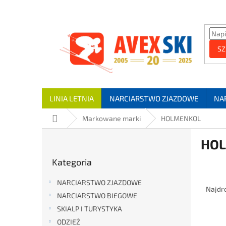
Przejść do treści
SZ
LINIA LETNIA
NARCIARSTWO ZJAZDOWE
NA
Home
Markowane marki
HOLMENKOL
Pasek boczny
HO
Pominąć kategorie
Kategoria
Sort
NARCIARSTWO ZJAZDOWE
Najdr
NARCIARSTWO BIEGOWE
SKIALP I TURYSTYKA
Lista
ODZIEŻ