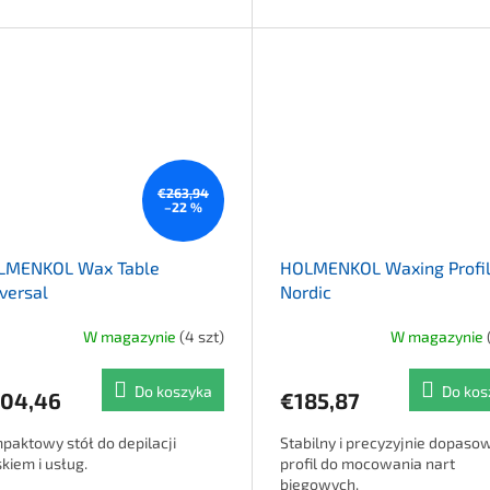
€263,94
–22 %
LMENKOL Wax Table
HOLMENKOL Waxing Profi
versal
Nordic
W magazynie
(4 szt)
W magazynie
Do koszyka
Do kos
04,46
€185,87
paktowy stół do depilacji
Stabilny i precyzyjnie dopaso
kiem i usług.
profil do mocowania nart
biegowych.