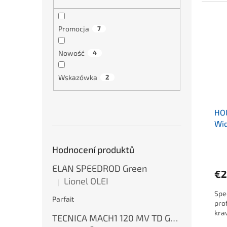
Promocja
7
Nowość
4
Wskazówka
2
HO
Wi
Hodnocení produktů
ELAN SPEEDROD Green
€2
Lionel OLEI
|
Ocena produktu to 5 na 5 gwiazdek.
Spe
Parfait
prof
kra
TECNICA MACH1 120 MV TD GW Ink Blue