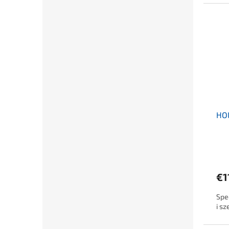
HO
€1
Spe
i sz