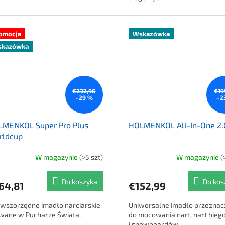
omocja
Wskazówka
kazówka
€232,96
€19
–29 %
–2
LMENKOL Super Pro Plus
HOLMENKOL All-In-One 2.
rldcup
W magazynie
(>5 szt)
W magazynie
(
dnia ocena produktu wynosi 5,0 na 5 gwiazdek.
Średnia ocena produktu wynosi
Do koszyka
Do kos
64,81
€152,99
rwszorzędne imadło narciarskie
Uniwersalne imadło przezna
wane w Pucharze Świata.
do mocowania nart, nart bie
i snowboardów.