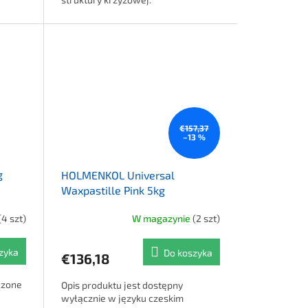
€157,37
–13 %
g
HOLMENKOL Universal
Waxpastille Pink 5kg
(4 szt)
W magazynie
(2 szt)
zyka
Do koszyka
€136,18
czone
Opis produktu jest dostępny
wyłącznie w języku czeskim