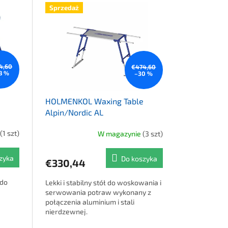
Sprzedaż
4,60
€474,60
8 %
–30 %
e
HOLMENKOL Waxing Table
Alpin/Nordic AL
(1 szt)
W magazynie
(3 szt)
i 4,2 na 5 gwiazdek.
zyka
Do koszyka
€330,44
 do
Lekki i stabilny stół do woskowania i
serwowania potraw wykonany z
połączenia aluminium i stali
nierdzewnej.