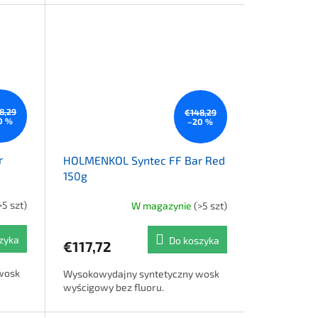
8,29
€148,29
0 %
–20 %
r
HOLMENKOL Syntec FF Bar Red
150g
>5 szt)
W magazynie
(>5 szt)
zyka
Do koszyka
€117,72
wosk
Wysokowydajny syntetyczny wosk
wyścigowy bez fluoru.