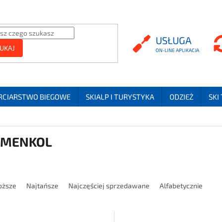
USŁUGA
USŁUGA
UKAJ
RCIARSTWO BIEGOWE
SKIALP I TURYSTYKA
ODZIEŻ
SKI
LMENKOL
owanie produktów
oższe
Najtańsze
Najczęściej sprzedawane
Alfabetycznie
 produktów