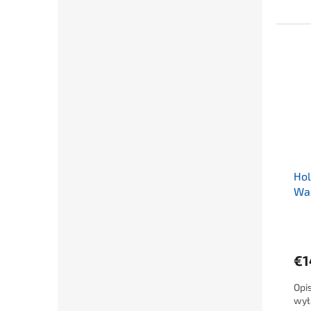
Hol
Wa
€1
Opi
wył