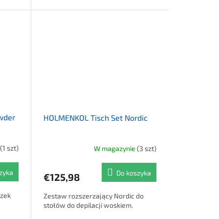
wder
HOLMENKOL Tisch Set Nordic
(1 szt)
W magazynie
(3 szt)
zyka
Do koszyka
€125,98
zek
Zestaw rozszerzający Nordic do
stołów do depilacji woskiem.