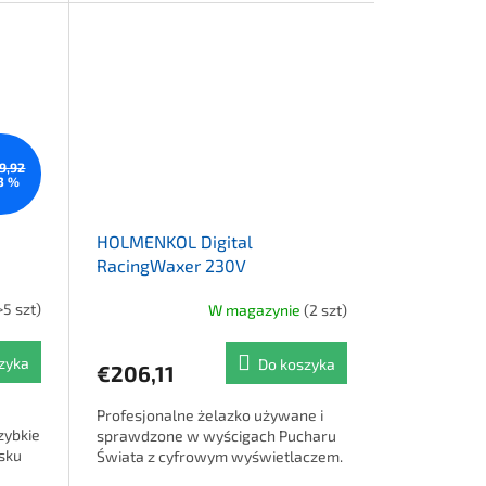
9,92
3 %
HOLMENKOL Digital
RacingWaxer 230V
>5 szt)
W magazynie
(2 szt)
zyka
Do koszyka
€206,11
Profesjonalne żelazko używane i
zybkie
sprawdzone w wyścigach Pucharu
sku
Świata z cyfrowym wyświetlaczem.