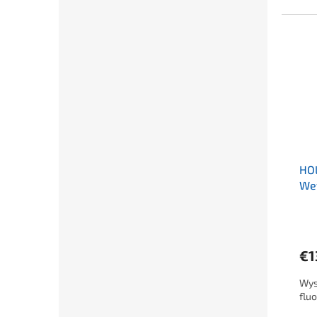
HO
We
€1
Wys
flu