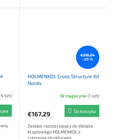
€210,24
–20 %
le
HOLMENKOL Cross Structure Kit
Nordic
(4 szt)
W magazynie
(1 szt)
zyka
Do koszyka
€167,29
wany
Zestaw rozszerzający do stelaża
krzyżowego HOLMENKOL z
czterema strukturami.