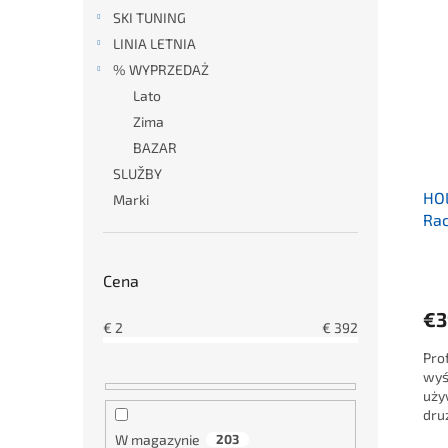
SKI TUNING
LINIA LETNIA
% WYPRZEDAŻ
Lato
Zima
BAZAR
SLUŽBY
HO
Marki
Ra
pla
Cena
€3
€
2
€
392
Pro
wyś
uży
dru
W magazynie
203