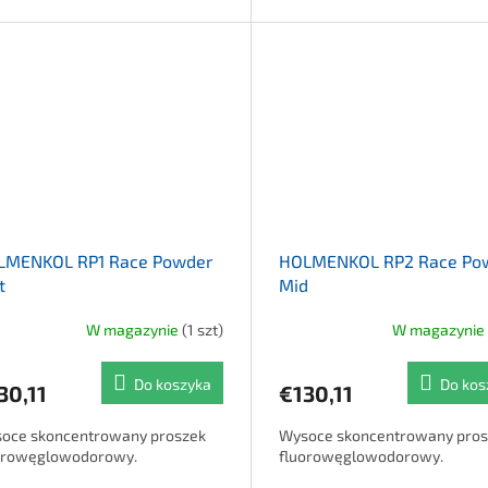
LMENKOL RP1 Race Powder
HOLMENKOL RP2 Race Po
t
Mid
W magazynie
(1 szt)
W magazynie
Do koszyka
Do kos
30,11
€130,11
oce skoncentrowany proszek
Wysoce skoncentrowany pros
orowęglowodorowy.
fluorowęglowodorowy.