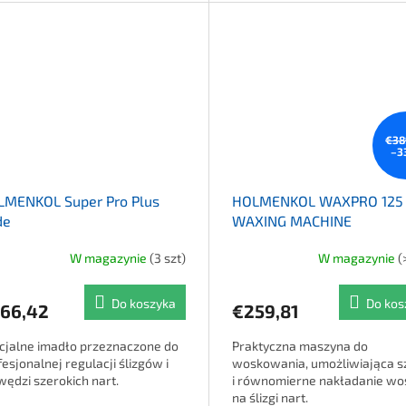
€38
–3
LMENKOL Super Pro Plus
HOLMENKOL WAXPRO 125
de
WAXING MACHINE
W magazynie
(3 szt)
W magazynie
(
Do koszyka
Do kos
66,42
€259,81
cjalne imadło przeznaczone do
Praktyczna maszyna do
esjonalnej regulacji ślizgów i
woskowania, umożliwiająca s
wędzi szerokich nart.
i równomierne nakładanie wo
na ślizgi nart.