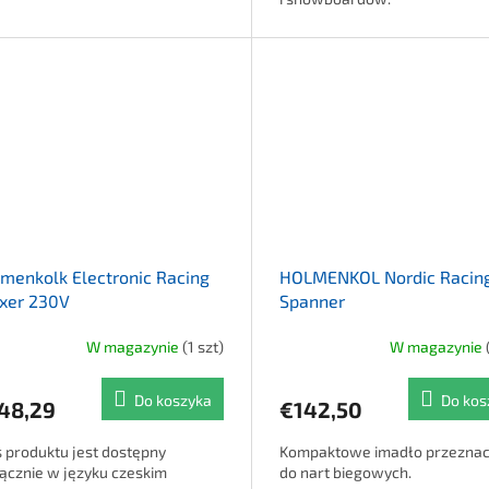
menkolk Electronic Racing
HOLMENKOL Nordic Racin
xer 230V
Spanner
W magazynie
(1 szt)
W magazynie
Do koszyka
Do kos
48,29
€142,50
s produktu jest dostępny
Kompaktowe imadło przezna
ącznie w języku czeskim
do nart biegowych.