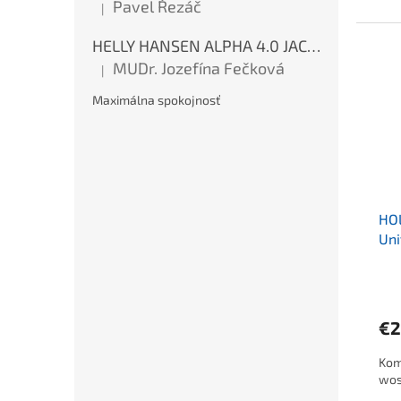
Pavel Řezáč
|
Ocena produktu to 5 na 5 gwiazdek.
HELLY HANSEN ALPHA 4.0 JACKET Red
MUDr. Jozefína Fečková
|
Ocena produktu to 5 na 5 gwiazdek.
Maximálna spokojnosť
HO
Uni
€2
Kom
wos