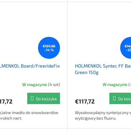
€137,96
€14
–14 %
–2
LMENKOL Board/FreerideFix
HOLMENKOL Syntec FF Ba
Green 150g
W magazynie
(4 szt)
W magazynie
(
Do koszyka
Do kos
17,72
€117,72
cjalne imadło do snowboardów
Wysokowydajny syntetyczny 
erokich nart.
wyścigowy bez fluoru.