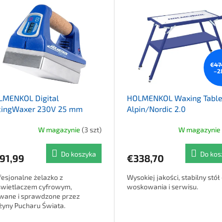
€47
–2
LMENKOL Digital
HOLMENKOL Waxing Tabl
cingWaxer 230V 25 mm
Alpin/Nordic 2.0
te
W magazynie
(3 szt)
W magazynie
Średnia ocena produktu wynos
Do koszyka
Do kos
91,99
€338,70
fesjonalne żelazko z
Wysokiej jakości, stabilny stół
wietlaczem cyfrowym,
woskowania i serwisu.
wane i sprawdzone przez
żyny Pucharu Świata.