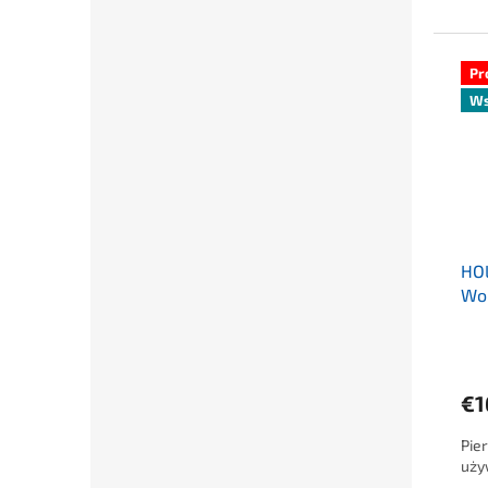
Pr
Ws
HO
Wo
Śre
€1
Pie
uży