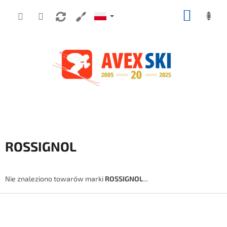
Przejść do treści
KOSZY
ROSSIGNOL
Nie znaleziono towarów marki
ROSSIGNOL
...
Stopka