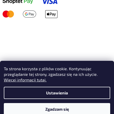
Ta strona korzysta z plików cookie. Kontynuując
przeglądanie tej strony, zgadzasz się na ich użycie.
Więcej informacji tutaj.
Ustawienia
Opracował Shoptet
Zgadzam się
Copyright 2026
AVEX SKI
. Wszystkie prawa zastrzeżone.