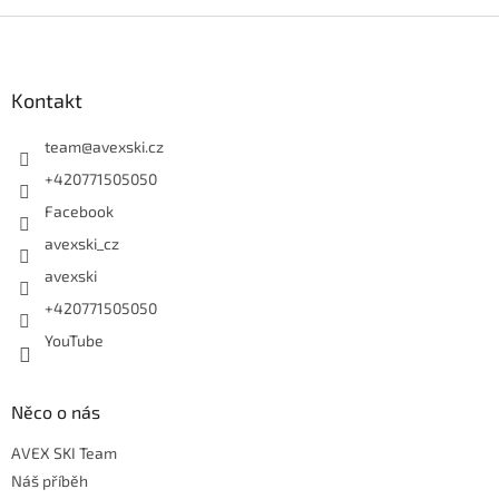
Zápatí
Kontakt
team
@
avexski.cz
+420771505050
Facebook
avexski_cz
avexski
+420771505050
YouTube
Něco o nás
AVEX SKI Team
Náš příběh