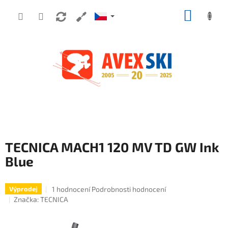
Přejít na obsah
NÁKUP
TECNICA MACH1 120 MV TD GW Ink
Blue
Průměrné hodnocení produktu je 5,0 z 5 hvězdiček.
1 hodnocení
Podrobnosti hodnocení
Výprodej
Značka:
TECNICA