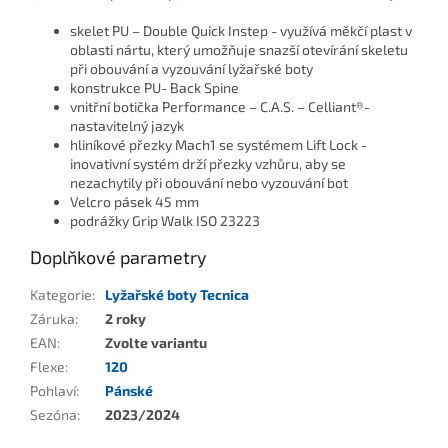
skelet PU – Double Quick Instep - v
yužívá měkčí plast v
oblasti nártu, který umožňuje snazší otevírání skeletu
při obouvání a vyzouvání lyžařské boty
konstrukce
PU- Back Spine
vnitřní botička Performance – C.A.S. – Celliant®-
nastavitelný jazyk
hliníkové přezky Mach1 se systémem Lift Lock -
i
novativní systém drží přezky vzhůru, aby se
nezachytily při obouvání nebo vyzouvání bot
Velcro pásek 45 mm
podrážky Grip Walk
ISO 23223
Doplňkové parametry
Kategorie
:
Lyžařské boty Tecnica
Záruka
:
2 roky
EAN
:
Zvolte variantu
Flexe
:
120
Pohlaví
:
Pánské
Sezóna
:
2023/2024