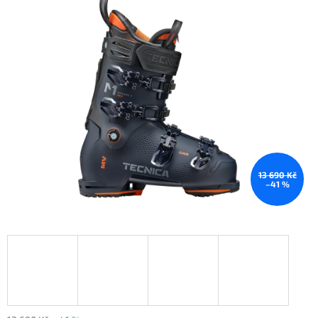
13 690 Kč
–41 %