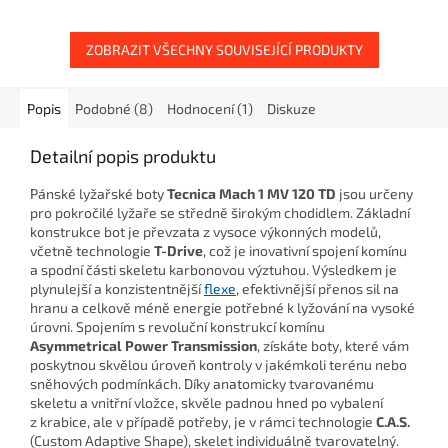
ZOBRAZIT VŠECHNY SOUVISEJÍCÍ PRODUKTY
Popis
Podobné (8)
Hodnocení (1)
Diskuze
Detailní popis produktu
Pánské lyžařské boty
Tecnica Mach 1 MV 120 TD
jsou určeny
pro pokročilé lyžaře se středně širokým chodidlem. Základní
konstrukce bot je převzata z vysoce výkonných modelů,
včetně technologie
T-Drive
, což je inovativní spojení komínu
a spodní části skeletu karbonovou výztuhou. Výsledkem je
plynulejší a konzistentnější
flexe
, efektivnější přenos sil na
hranu a celkově méně energie potřebné k lyžování na vysoké
úrovni. Spojením s revoluční konstrukcí komínu
Asymmetrical Power Transmission
, získáte boty, které vám
poskytnou skvělou úroveň kontroly v jakémkoli terénu nebo
sněhových podmínkách. Díky anatomicky tvarovanému
skeletu a vnitřní vložce, skvěle padnou hned po vybalení
z krabice, ale v případě potřeby, je v rámci technologie
C.A.S.
(Custom Adaptive Shape), skelet individuálně tvarovatelný.