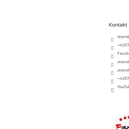
Kontakt
team
+4207
Faceb
avexs
avexs
+4207
YouTu