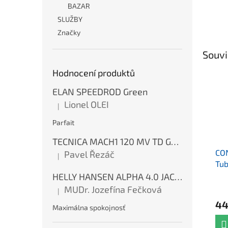
BAZAR
SLUŽBY
Značky
Souvi
Hodnocení produktů
ELAN SPEEDROD Green
Lionel OLEI
|
Hodnocení produktu je 5 z 5 hvězdiček.
Parfait
TECNICA MACH1 120 MV TD GW Ink Blue
CO
Pavel Řezáč
|
Hodnocení produktu je 5 z 5 hvězdiček.
Tu
HELLY HANSEN ALPHA 4.0 JACKET Red
MUDr. Jozefína Fečková
|
Hodnocení produktu je 5 z 5 hvězdiček.
44
Maximálna spokojnosť