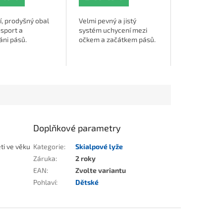
í, prodyšný obal
Velmi pevný a jistý
nsport a
systém uchycení mezi
áni pásů.
očkem a začátkem pásů.
Doplňkové parametry
ti ve věku
Kategorie
:
Skialpové lyže
Záruka
:
2 roky
EAN
:
Zvolte variantu
Pohlaví
:
Dětské