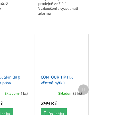
nů. O
prodejně ve Zlíně.
a
Vyzkoušení a vyzvednutí
zdarma
X Skin Bag
CONTOUR TIP FIX
a pásy
včetně nýtků
Další produkt
Skladem
(1 ks)
Skladem
(3 ks)
Kč
299 Kč
košíku
Do košíku