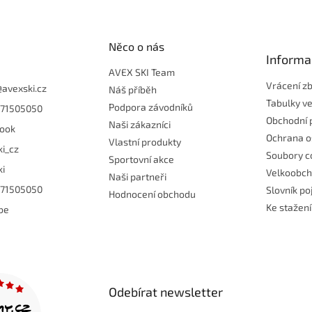
Něco o nás
Informa
AVEX SKI Team
Vrácení z
@
avexski.cz
Náš příběh
Tabulky ve
Podpora závodníků
71505050
Obchodní 
Naši zákazníci
ook
Ochrana o
Vlastní produkty
ki_cz
Soubory c
Sportovní akce
ki
Velkoobc
Naši partneři
71505050
Slovník p
Hodnocení obchodu
Ke stažení
be
Odebírat newsletter