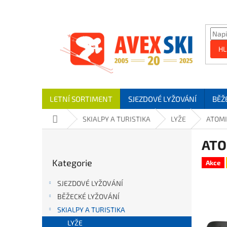
Přejít na obsah
HL
LETNÍ SORTIMENT
SJEZDOVÉ LYŽOVÁNÍ
BĚŽ
Domů
SKIALPY A TURISTIKA
LYŽE
ATOMI
Postranní panel
ATO
Přeskočit kategorie
Kategorie
Akce
SJEZDOVÉ LYŽOVÁNÍ
BĚŽECKÉ LYŽOVÁNÍ
SKIALPY A TURISTIKA
LYŽE