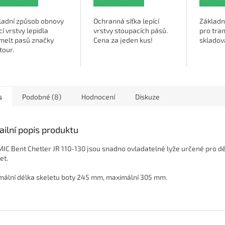
ladní způsob obnovy
Ochranná síťka lepící
Základn
cí vrstvy lepidla
vrstvy stoupacích pásů.
pro tra
melt pasů značky
Cena za jeden kus!
skladov
tour.
s
Podobné (8)
Hodnocení
Diskuze
ailní popis produktu
IC Bent Chetler JR 110-130 jsou snadno ovladatelné lyže určené pro dě
et.
mální délka skeletu boty 245 mm, maximální 305 mm.