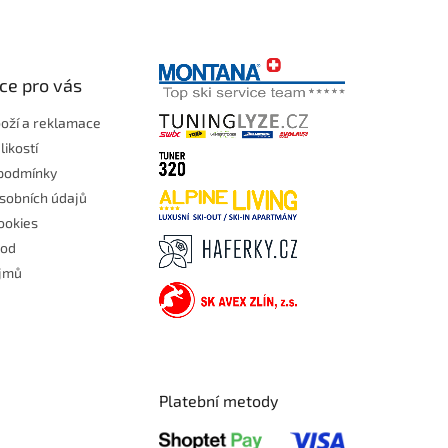
ce pro vás
boží a reklamace
likostí
podmínky
sobních údajů
ookies
hod
ojmů
Platební metody