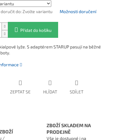
oručit do:
Zvolte variantu
Možnosti doručení
Přidat do košíku
kialpové lyže. S adaptérem STARUP pasují na běžné
 boty.
 informace
ZEPTAT SE
HLÍDAT
SDÍLET
ZBOŽÍ SKLADEM NA
ZBOŽÍ
PRODEJNĚ
u /
Vše je dostupné i na