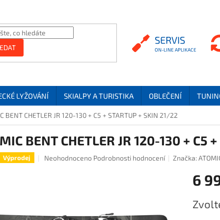
SERVIS
SERVIS
EDAT
ECKÉ LYŽOVÁNÍ
SKIALPY A TURISTIKA
OBLEČENÍ
TUNIN
C BENT CHETLER JR 120-130 + C5 + STARTUP + SKIN 21/22
MIC BENT CHETLER JR 120-130 + C5 +
Průměrné hodnocení produktu je 0,0 z 5 hvězdiček.
Neohodnoceno
Podrobnosti hodnocení
Značka:
ATOMI
Výprodej
6 9
Měrná ce
Zvolt