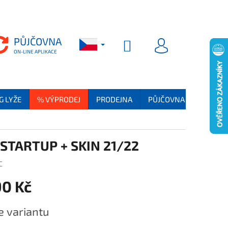
PŮJČOVNA
PŮJČOVNA
NÁKUPNÍ KOŠÍK
PŘIHLÁSIT SE
G LYŽE
% VÝPRODEJ
PRODEJNA
PŮJČOVNA
SKI SER
 STARTUP + SKIN 21/22
C
90 Kč
na:
e variantu