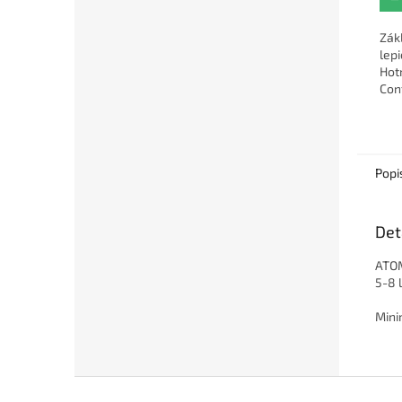
Zák
lepi
Hot
Con
Popi
Det
ATOM
5-8 l
Mini
Zápatí