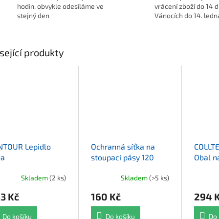
hodin, obvykle odesíláme ve
vrácení zboží do 14 d
stejný den
Vánocích do 14. ledn
sející produkty
NTOUR Lepidlo
Ochranná síťka na
COLLTE
ba
stoupací pásy 120
Obal n
mm x 2 m
Skladem
(2 ks)
Skladem
(>5 ks)
3 Kč
160 Kč
294 
Do košíku
Do košíku
Do 