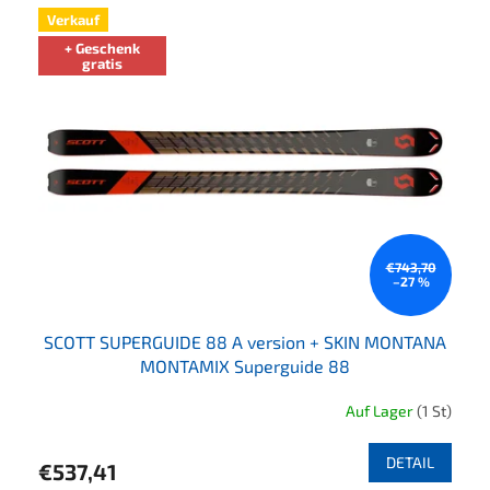
Verkauf
+ Geschenk
gratis
€743,70
–27 %
SCOTT SUPERGUIDE 88 A version + SKIN MONTANA
MONTAMIX Superguide 88
Auf Lager
(1 St)
DETAIL
€537,41