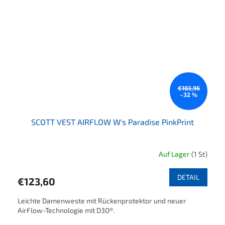
€183,96
–32 %
SCOTT VEST AIRFLOW W's Paradise PinkPrint
Auf Lager
(1 St)
DETAIL
€123,60
Leichte Damenweste mit Rückenprotektor und neuer
AirFlow-Technologie mit D3O®.