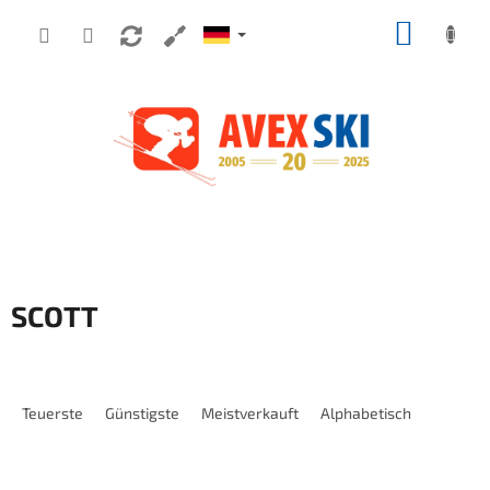
Zum Inhalt springen
WARE
SCOTT
Produktsortierung
Teuerste
Günstigste
Meistverkauft
Alphabetisch
Liste der Produkte