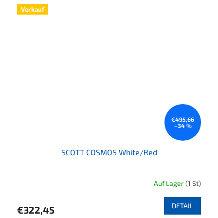
Verkauf
€495,66
–34 %
SCOTT COSMOS White/Red
Auf Lager
(1 St)
Die durchschnittliche Produktbewertung ist 4,0 von 5 Sternen.
DETAIL
€322,45