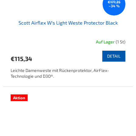
€177,35
–34 %
Scott Airflex W's Light Weste Protector Black
Auf Lager
(1 St)
Die durchschnittliche Produktbewertung ist 5,0 von 5 Sternen.
DETAIL
€115,34
Leichte Damenweste mit Rückenprotektor, AirFlex-
Technologie und D3O®.
Aktion