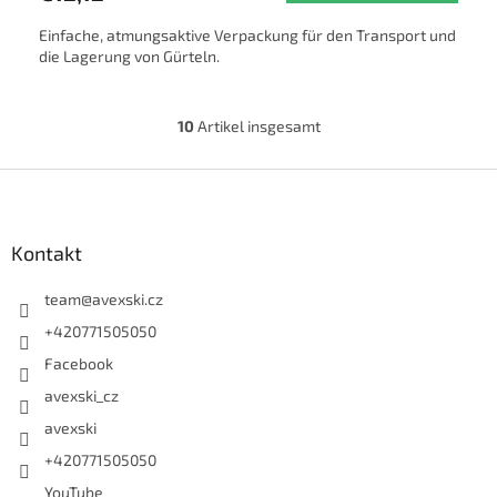
Einfache, atmungsaktive Verpackung für den Transport und
die Lagerung von Gürteln.
10
Artikel insgesamt
Steuerelemente der Liste
Fußzeile
Kontakt
team
@
avexski.cz
+420771505050
Facebook
avexski_cz
avexski
+420771505050
YouTube