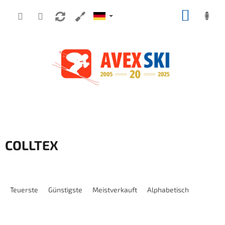
Zum Inhalt springen
WARE
COLLTEX
Produktsortierung
Teuerste
Günstigste
Meistverkauft
Alphabetisch
Liste der Produkte