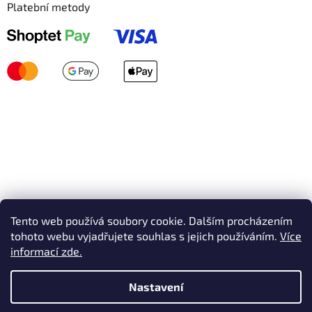
Platební metody
Tento web používá soubory cookie. Dalším procházením
tohoto webu vyjadřujete souhlas s jejich používáním.
Více
informací zde.
Nastavení
Vytvořil Shoptet