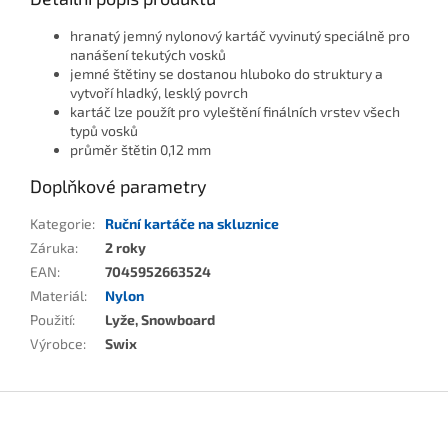
hranatý jemný nylonový kartáč vyvinutý speciálně pro
nanášení tekutých vosků
jemné štětiny se dostanou hluboko do struktury a
vytvoří hladký, lesklý povrch
kartáč lze použít pro vyleštění finálních vrstev všech
typů vosků
průměr štětin 0,12 mm
Doplňkové parametry
Kategorie
:
Ruční kartáče na skluznice
Záruka
:
2 roky
EAN
:
7045952663524
Materiál
:
Nylon
Použití
:
Lyže, Snowboard
Výrobce
:
Swix
Zápatí