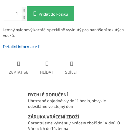
Přidat do košíku
Jemný nylonový kartáč, speciálně vyvinutý pro nanášení tekutých
vosků.
Detailní informace
ZEPTAT SE
HLÍDAT
SDÍLET
RYCHLÉ DORUČENÍ
Uhrazené objednávky do 11 hodin, obvykle
odesíláme ve stejný den
ZÁRUKA VRÁCENÍ ZBOŽÍ
Garantujeme výměnu / vrácení zboží do 14 dnů. O
Vánocích do 14. ledna