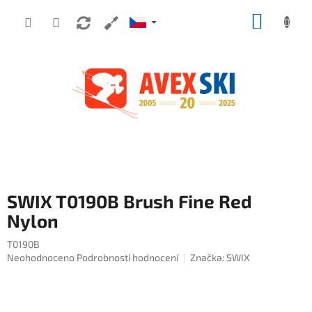
Přejít na obsah
NÁKUP
SWIX T0190B Brush Fine Red
Nylon
T0190B
Průměrné hodnocení produktu je 0,0 z 5 hvězdiček.
Neohodnoceno
Podrobnosti hodnocení
Značka:
SWIX