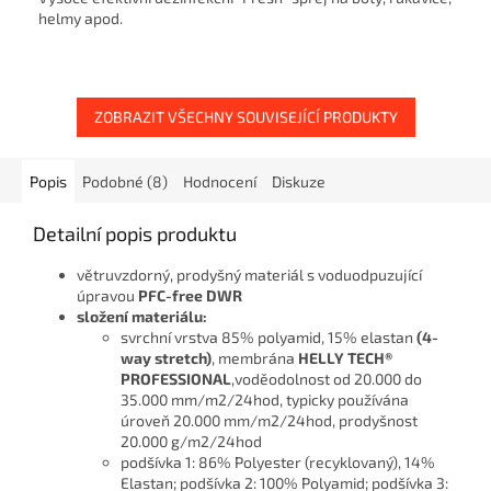
helmy apod.
ZOBRAZIT VŠECHNY SOUVISEJÍCÍ PRODUKTY
Popis
Podobné (8)
Hodnocení
Diskuze
Detailní popis produktu
větruvzdorný, prodyšný materiál s voduodpuzující
úpravou
PFC-free DWR
složení materiálu:
svrchní vrstva 85% polyamid, 15% elastan
(4-
way stretch)
, membrána
HELLY TECH®
PROFESSIONAL
,voděodolnost od 20.000 do
35.000 mm/m2/24hod, typicky používána
úroveň 20.000 mm/m2/24hod, prodyšnost
20.000 g/m2/24hod
podšívka 1: 86% Polyester (recyklovaný), 14%
Elastan; podšívka 2: 100% Polyamid; podšívka 3: