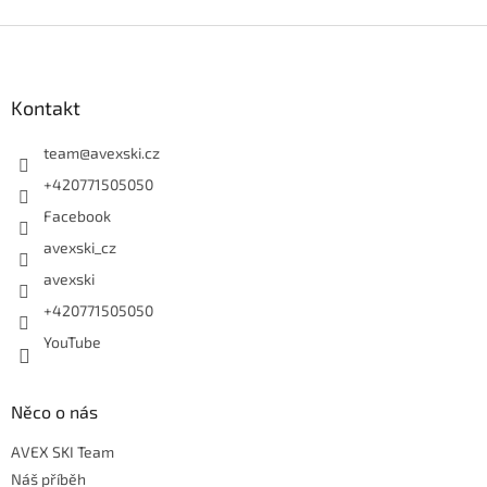
Zápatí
Kontakt
team
@
avexski.cz
+420771505050
Facebook
avexski_cz
avexski
+420771505050
YouTube
Něco o nás
AVEX SKI Team
Náš příběh