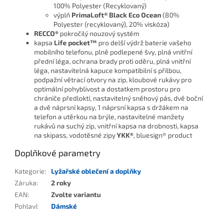
100% Polyester (Recyklovaný)
výplň
PrimaLoft® Black Eco Ocean
(80%
Polyester (recyklovaný), 20% viskóza)
RECCO®
pokročilý nouzový systém
kapsa
Life pocket™
pro delší výdrž baterie vašeho
mobilního telefonu, plně podlepené švy, plná vnitřní
přední léga, ochrana brady proti oděru, plná vnitřní
léga, nastavitelná kapuce kompatibilní s přilbou,
podpažní větrací otvory na zip, kloubové rukávy pro
optimální pohyblivost a dostatkem prostoru pro
chrániče předloktí, nastavitelný sněhový pás, dvě boční
a dvě náprsní kapsy, 1 náprsní kapsa s držákem na
telefon a utěrkou na brýle, nastavitelné manžety
rukávů na suchý zip, vnitřní kapsa na drobnosti, kapsa
na skipass, vodotěsné zipy
YKK®
, bluesign® product
Doplňkové parametry
Kategorie
:
Lyžařské oblečení a doplňky
Záruka
:
2 roky
EAN
:
Zvolte variantu
Pohlaví
:
Dámské