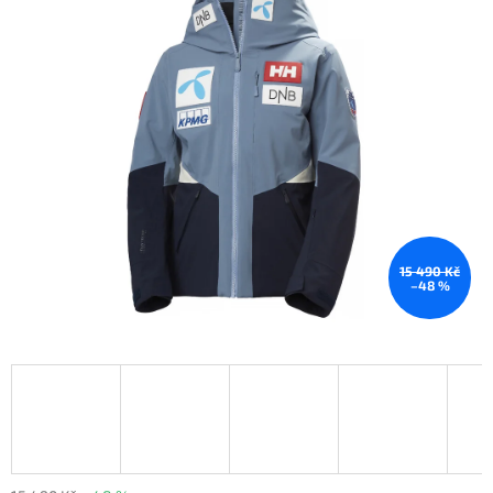
15 490 Kč
–48 %