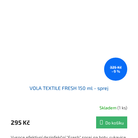
325 Kč
–9 %
VOLA TEXTILE FRESH 150 ml - sprej
Skladem
(1 ks)
295 Kč
Do košíku
Vysoce efektivní dezinfekční "Fresh" sprej na boty, rukavice,