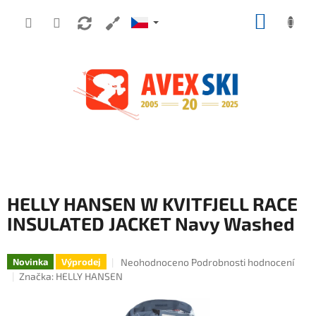
Přejít na obsah
NÁKUP
HELLY HANSEN W KVITFJELL RACE
INSULATED JACKET Navy Washed
Průměrné hodnocení produktu je 0,0 z 5 hvě
Neohodnoceno
Podrobnosti hodnocení
Novinka
Výprodej
Značka:
HELLY HANSEN