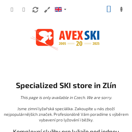
Skip to content
SHOPP
Specialized SKI store in Zlín
This page is only available in Czech. We are sorry.
Jsme zimní lyžařská speciálka. Zakoupíte u nás zboží
nejpopulárnějších značek. Profesionálně Vám poradíme s výběrem
vybavení pro lyžování i běžky.
Komplexní služby pro lyžaře pod jednou