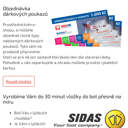
Objednávka
dárkových poukazů
Prostřednictvím e-
shopu, si můžete
objednat různé typy
nabízených dárkových
poukazů. Tyto vám na
prodejně připravíme.
Stačí se pro ně jen zastavit kterýkoliv den dle otevírací doby.
Pohodlně u nás zaparkujete a úhradu můžete provést i platební
kartou.
Koupit poukaz
Vyrobíme Vám do 30 minut vložky do bot přesně na
míru
Bolí Vás v lyžácích
chodidla?
Je Vám v lyžácích