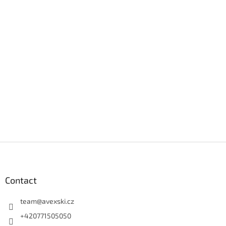
Footer
Contact
team
@
avexski.cz
+420771505050