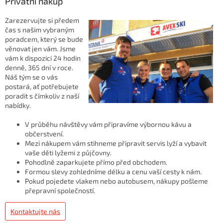
Privátní nákup
Zarezervujte si předem
čas s našim vybraným
poradcem, který se bude
věnovat jen vám. Jsme
vám k dispozici 24 hodin
denně, 365 dní v roce.
Náš tým se o vás
postará, ať potřebujete
poradit s čímkoliv z naší
nabídky.
V průběhu návštěvy vám připravíme výbornou kávu a
občerstvení.
Mezi nákupem vám stihneme připravit servis lyží a vybavit
vaše děti lyžemi z půjčovny.
Pohodlně zaparkujete přímo před obchodem.
Formou slevy zohledníme délku a cenu vaší cesty k nám.
Pokud pojedete vlakem nebo autobusem, nákupy pošleme
přepravní společností.
Kontaktujte nás