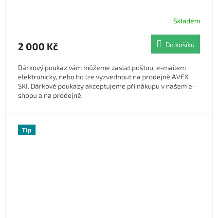
Skladem
Průměrné hodnocení produktu je 3,7 z 5 hvězdiček.
2 000 Kč
Do košíku
Dárkový poukaz vám můžeme zaslat poštou, e-mailem
elektronicky, nebo ho lze vyzvednout na prodejně AVEX
SKI. Dárkové poukazy akceptujeme při nákupu v našem e-
shopu a na prodejně.
Tip