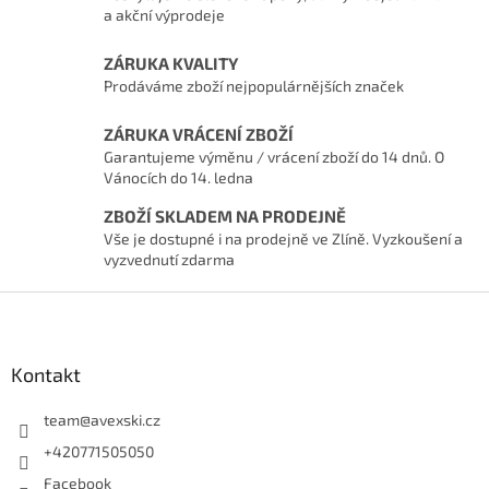
a akční výprodeje
ZÁRUKA KVALITY
Prodáváme zboží nejpopulárnějších značek
ZÁRUKA VRÁCENÍ ZBOŽÍ
Garantujeme výměnu / vrácení zboží do 14 dnů. O
Vánocích do 14. ledna
ZBOŽÍ SKLADEM NA PRODEJNĚ
Vše je dostupné i na prodejně ve Zlíně. Vyzkoušení a
vyzvednutí zdarma
Zápatí
Kontakt
team
@
avexski.cz
+420771505050
Facebook