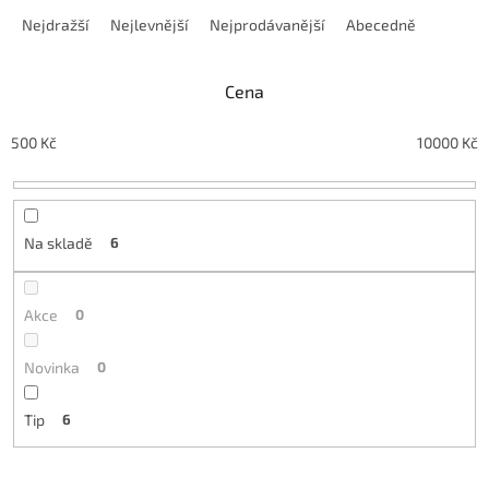
Nejdražší
Nejlevnější
Nejprodávanější
Abecedně
Cena
500
Kč
10000
Kč
Na skladě
6
Akce
0
Novinka
0
Tip
6