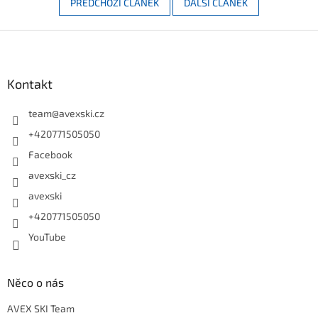
PŘEDCHOZÍ ČLÁNEK
DALŠÍ ČLÁNEK
Zápatí
Kontakt
team
@
avexski.cz
+420771505050
Facebook
avexski_cz
avexski
+420771505050
YouTube
Něco o nás
AVEX SKI Team