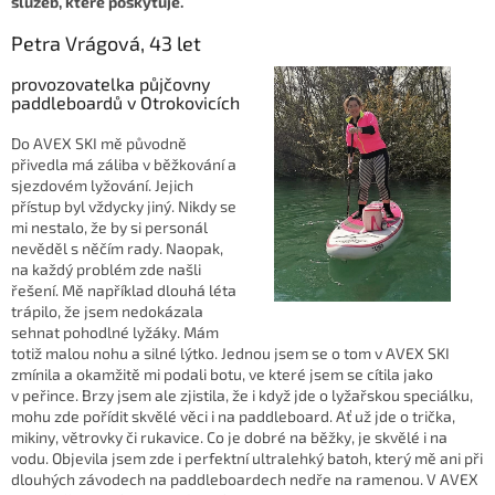
služeb, které poskytuje.
Petra Vrágová, 43 let
provozovatelka půjčovny
paddleboardů v Otrokovicích
Do AVEX SKI mě původně
přivedla má záliba v běžkování a
sjezdovém lyžování. Jejich
přístup byl vždycky jiný. Nikdy se
mi nestalo, že by si personál
nevěděl s něčím rady. Naopak,
na každý problém zde našli
řešení. Mě například dlouhá léta
trápilo, že jsem nedokázala
sehnat pohodlné lyžáky. Mám
totiž malou nohu a silné lýtko. Jednou jsem se o tom v AVEX SKI
zmínila a okamžitě mi podali botu, ve které jsem se cítila jako
v peřince. Brzy jsem ale zjistila, že i když jde o lyžařskou speciálku,
mohu zde pořídit skvělé věci i na paddleboard. Ať už jde o trička,
mikiny, větrovky či rukavice. Co je dobré na běžky, je skvělé i na
vodu. Objevila jsem zde i perfektní ultralehký batoh, který mě ani při
dlouhých závodech na paddleboardech nedře na ramenou. V AVEX