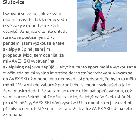
Slušovice
Lyžování se věnuji jak ve svém
osobním životě, tak k němu vedu
i své žáky v rámci lyžařských
výcviků. Věnuji se v tomto ohledu
i zrakově postiženým. Díky
pandemii jsem vyzkoušela také
skialpy a úplně jsem jim
propadla. Moc jsem ocenila, že
mi v AVEX SKI vybavení na
skialpining nejprve zapůjčili, abych si tento sport mohla vyzkoušet a
zvážit, zda se mi vyplatí investice do vlastního vybavení. Vracím se
do AVEX SKI už mnoho let a nedovedu si představit, že bych to měla
měnit. Vždy mi zde výborně poradí, věci si mohu vyzkoušet a jako
žena musím dodat, že se tam pokaždé cítím být opečovávaná, což
se mi samozřejmě líbí. Oceňuji také to, že když naše škola sháněla
pro děti běžky, AVEX SKI nám vyšel vstříc a dodal nám je za velmi
příznivou cenu. Ještě se mi nestalo, že bych z AVEX SKI odcházela
zklamaná.