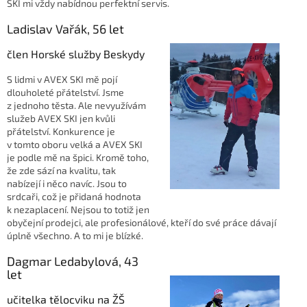
SKI mi vždy nabídnou perfektní servis.
Ladislav Vařák, 56 let
člen Horské služby Beskydy
S lidmi v AVEX SKI mě pojí
dlouholeté přátelství. Jsme
z jednoho těsta. Ale nevyužívám
služeb AVEX SKI jen kvůli
přátelství. Konkurence je
v tomto oboru velká a AVEX SKI
je podle mě na špici. Kromě toho,
že zde sází na kvalitu, tak
nabízejí i něco navíc. Jsou to
srdcaři, což je přidaná hodnota
k nezaplacení. Nejsou to totiž jen
obyčejní prodejci, ale profesionálové, kteří do své práce dávají
úplně všechno. A to mi je blízké.
Dagmar Ledabylová, 43
let
učitelka tělocviku na ŽŠ