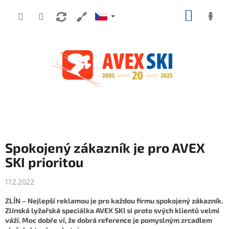
Přejít na obsah
NÁKUP
Spokojený zákazník je pro AVEX
SKI prioritou
17.2.2022
ZLÍN – Nejlepší reklamou je pro každou firmu spokojený zákazník.
Zlínská lyžařská speciálka AVEX SKI si proto svých klientů velmi
váží. Moc dobře ví, že dobrá reference je pomyslným zrcadlem