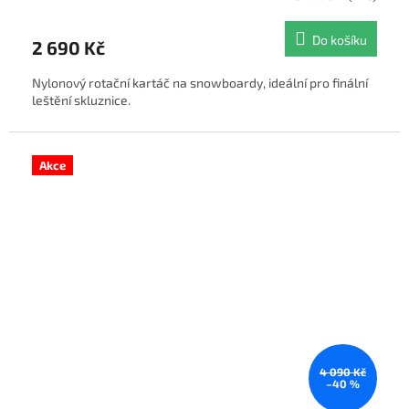
Do košíku
2 690 Kč
Nylonový rotační kartáč na snowboardy, ideální pro finální
leštění skluznice.
Akce
4 090 Kč
–40 %