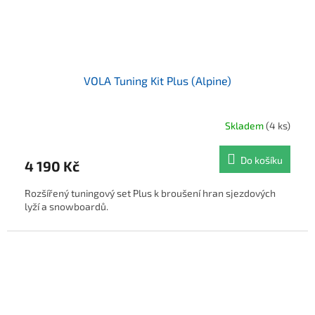
VOLA Tuning Kit Plus (Alpine)
Skladem
(4 ks)
Průměrné hodnocení produktu je 5,0 z 5 hvězdiček.
Do košíku
4 190 Kč
Rozšířený tuningový set Plus k broušení hran sjezdových
lyží a snowboardů.