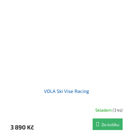
VOLA Ski Vise Racing
Skladem
(3 ks)
Průměrné hodnocení produktu je 5,0 z 5 hvězdiček.
Do košíku
3 890 Kč