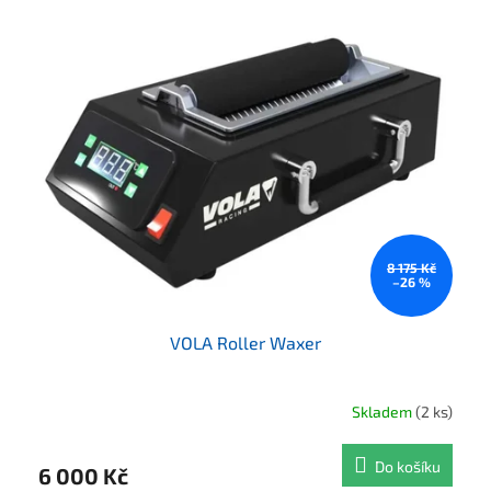
8 175 Kč
–26 %
VOLA Roller Waxer
Skladem
(2 ks)
Do košíku
6 000 Kč