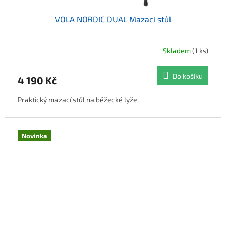
VOLA NORDIC DUAL Mazací stůl
Skladem
(1 ks)
Průměrné hodnocení produktu je 5,0 z 5 hvězdiček.
Do košíku
4 190 Kč
Praktický mazací stůl na běžecké lyže.
Novinka