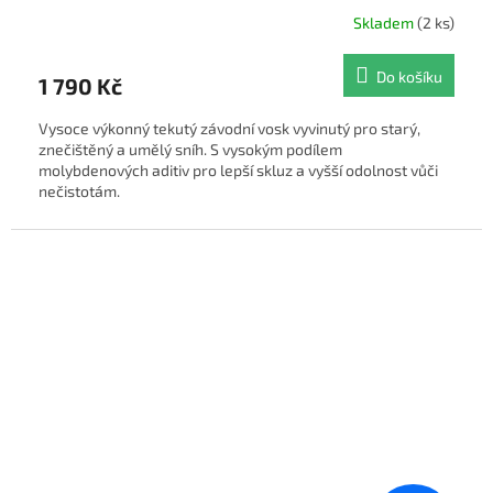
Skladem
(2 ks)
Do košíku
1 790 Kč
Vysoce výkonný tekutý závodní vosk vyvinutý pro starý,
znečištěný a umělý sníh. S vysokým podílem
molybdenových aditiv pro lepší skluz a vyšší odolnost vůči
nečistotám.