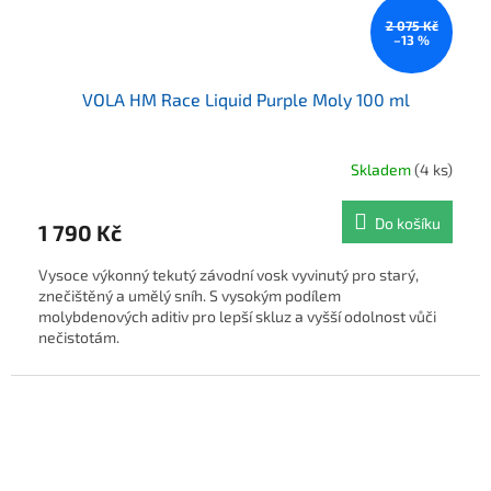
2 075 Kč
–13 %
VOLA HM Race Liquid Purple Moly 100 ml
Skladem
(4 ks)
Do košíku
1 790 Kč
Vysoce výkonný tekutý závodní vosk vyvinutý pro starý,
znečištěný a umělý sníh. S vysokým podílem
molybdenových aditiv pro lepší skluz a vyšší odolnost vůči
nečistotám.