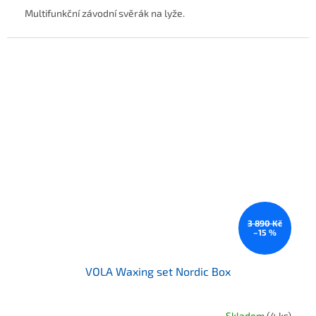
Multifunkční závodní svěrák na lyže.
3 890 Kč
–15 %
VOLA Waxing set Nordic Box
Skladem
(4 ks)