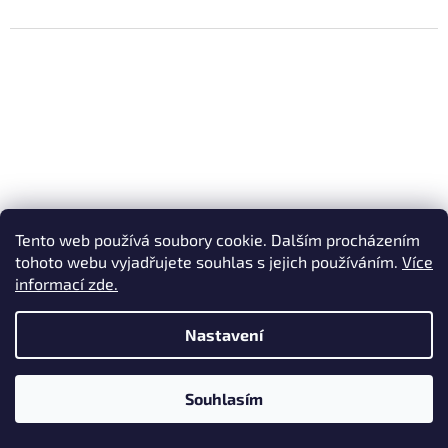
Tento web používá soubory cookie. Dalším procházením
tohoto webu vyjadřujete souhlas s jejich používáním.
Více
informací zde.
2 075 Kč
–13 %
Nastavení
VOLA HM Race Liquid Yellow Moly 100 ml
Souhlasím
Skladem
(3 ks)