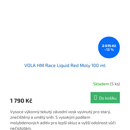
2 075 Kč
–13 %
VOLA HM Race Liquid Red Moly 100 ml
Skladem
(5 ks)
Do košíku
1 790 Kč
Vysoce výkonný tekutý závodní vosk vyvinutý pro starý,
znečištěný a umělý sníh. S vysokým podílem
molybdenových aditiv pro lepší skluz a vyšší odolnost vůči
nečistotám.