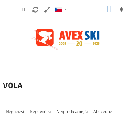
Přejít na obsah
NÁKUP
VOLA
Řazení produktů
Nejdražší
Nejlevnější
Nejprodávanější
Abecedně
Výpis produktů