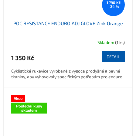
1 790 Kč
–24 %
POC RESISTANCE ENDURO ADJ GLOVE Zink Orange
Skladem
(1 ks)
1 350 Kč
DETAIL
Cyklistické rukavice vyrobené z vysoce prodyšné a pevné
tkaniny, aby vyhovovaly specifickým potřebám pro enduro.
Akce
Poslední kusy
skladem