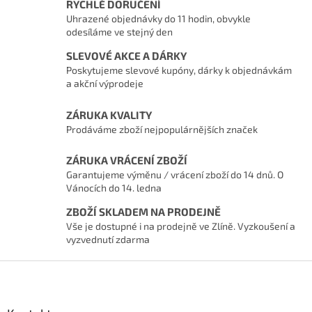
RYCHLÉ DORUČENÍ
Uhrazené objednávky do 11 hodin, obvykle
odesíláme ve stejný den
SLEVOVÉ AKCE A DÁRKY
Poskytujeme slevové kupóny, dárky k objednávkám
a akční výprodeje
ZÁRUKA KVALITY
Prodáváme zboží nejpopulárnějších značek
ZÁRUKA VRÁCENÍ ZBOŽÍ
Garantujeme výměnu / vrácení zboží do 14 dnů. O
Vánocích do 14. ledna
ZBOŽÍ SKLADEM NA PRODEJNĚ
Vše je dostupné i na prodejně ve Zlíně. Vyzkoušení a
vyzvednutí zdarma
Zápatí