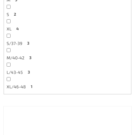
S
2
XL
4
S/37-39
3
M/40-42
3
L/43-45
3
XL/46-48
1
Výpis produktů