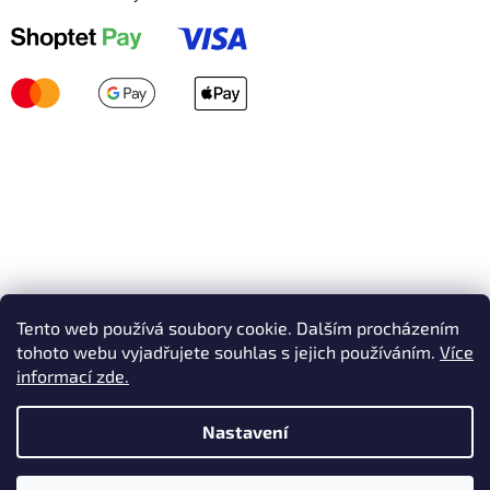
Tento web používá soubory cookie. Dalším procházením
tohoto webu vyjadřujete souhlas s jejich používáním.
Více
informací zde.
Nastavení
Vytvořil Shoptet