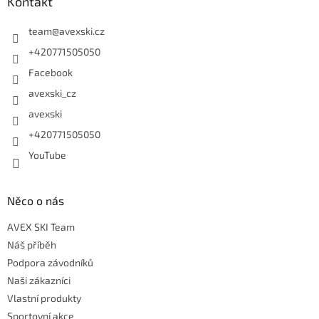
Kontakt
team
@
avexski.cz
+420771505050
Facebook
avexski_cz
avexski
+420771505050
YouTube
Něco o nás
AVEX SKI Team
Náš příběh
Podpora závodníků
Naši zákazníci
Vlastní produkty
Sportovní akce