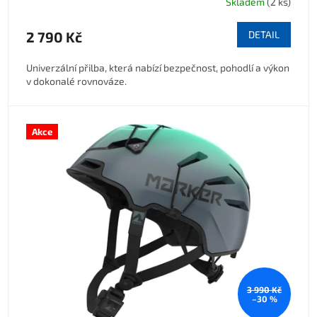
Skladem
(2 ks)
2 790 Kč
DETAIL
Univerzální přilba, která nabízí bezpečnost, pohodlí a výkon
v dokonalé rovnováze.
Akce
3 990 Kč
–30 %