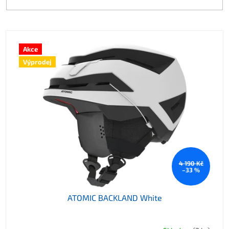
Výpis produktů
Akce
Výprodej
4 190 Kč
–33 %
ATOMIC BACKLAND White