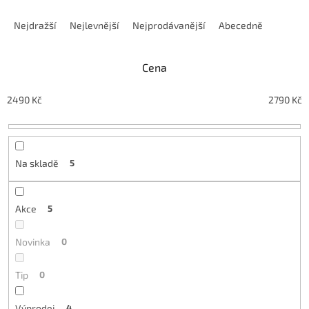
Řazení produktů
Nejdražší
Nejlevnější
Nejprodávanější
Abecedně
Cena
2490
Kč
2790
Kč
Na skladě
5
Akce
5
Novinka
0
Tip
0
Výprodej
4