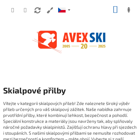
Přejít na obsah
NÁKUP
Skialpové přilby
Vítejte v kategorii skialpových přileb! Zde naleznete široký výběr
přileb určených pro váš skialpový zážitek. Naše nabídka zahrnuje
prvotřídní přilby, které kombinují lehkost, bezpečnost a pohodlí.
Speciální konstrukce a materiály jsou navrženy tak, aby splňovaly
náročné požadavky skialpinistů. Zajišťují ochranu hlavy při sjezdech
i stoupáních. S našimi skialpovými přilbami se nemusíte rozhodovat
mezi bezpečností a komfortem – máte obojí. Vyberte si z naší