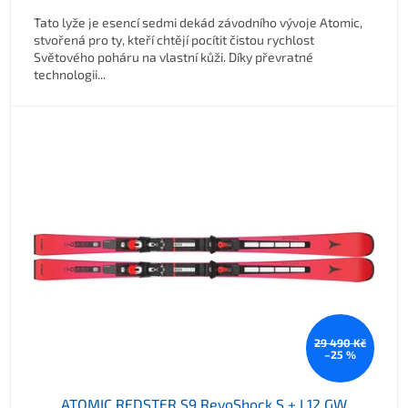
Tato lyže je esencí sedmi dekád závodního vývoje Atomic,
stvořená pro ty, kteří chtějí pocítit čistou rychlost
Světového poháru na vlastní kůži. Díky převratné
technologii...
29 490 Kč
–25 %
ATOMIC REDSTER S9 RevoShock S + I 12 GW