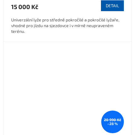
15 000 Kč
DETAIL
Univerzální lyže pro středně pokročilé a pokročilé lyžaře,
vhodné pro jízdu na sjezdovce i v mírně neupraveném
terénu.
20 990 Kč
–28 %