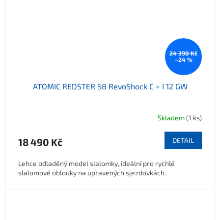
24 390 Kč
–24 %
ATOMIC REDSTER S8 RevoShock C + I 12 GW
Skladem
(1 ks)
18 490 Kč
DETAIL
Lehce odladěný model slalomky, ideální pro rychlé
slalomové oblouky na upravených sjezdovkách.