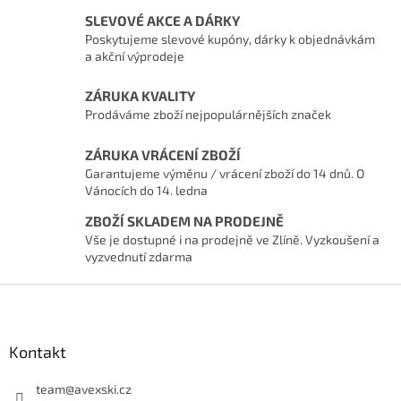
SLEVOVÉ AKCE A DÁRKY
Poskytujeme slevové kupóny, dárky k objednávkám
a akční výprodeje
ZÁRUKA KVALITY
Prodáváme zboží nejpopulárnějších značek
ZÁRUKA VRÁCENÍ ZBOŽÍ
Garantujeme výměnu / vrácení zboží do 14 dnů. O
Vánocích do 14. ledna
ZBOŽÍ SKLADEM NA PRODEJNĚ
Vše je dostupné i na prodejně ve Zlíně. Vyzkoušení a
vyzvednutí zdarma
Zápatí
Kontakt
team
@
avexski.cz