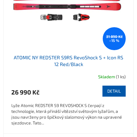
31 890 Kč
–15 %
ATOMIC NY REDSTER S9RS RevoShock S + Icon RS
12 Red/Black
Skladem
(1 ks)
26 990 Kč
DETAIL
Lyže Atomic REDSTER S9 REVOSHOCK S čerpají z
technologie, která přináší vítězství světovým lyžařům, a
jsou navrženy pro špičkový slalomový výkon na upravené
sjezdovce. Tato...