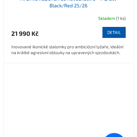
Black/Red 25/26
Skladem
(1 ks)
Průměrné hodnocení produktu je 5,0 z 5 hvězdiček.
21 990 Kč
DETAIL
Inovované ikonické slalomky pro ambiciózní lyžaře, ideální
na krátké agresivní oblouky na upravených sjezdovkách.