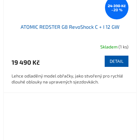
24 390 Kč
–20 %
ATOMIC REDSTER G8 RevoShock C + I 12 GW
Skladem
(1 ks)
19 490 Kč
DETAIL
Lehce odladěný model obřačky, jako stvořený pro rychlé
dlouhé oblouky na upravených sjezdovkách.