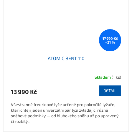
17 790 Kč
–21 %
ATOMIC BENT 110
Skladem
(1 ks)
13 990 Kč
DETAIL
Všestranné freeridové lyže určené pro pokročilé lyžaře,
kteří chtějí jeden univerzální pár lyží zvládající různé
sněhové podmínky — od hlubokého sněhu až po upravený
či rozbitý...