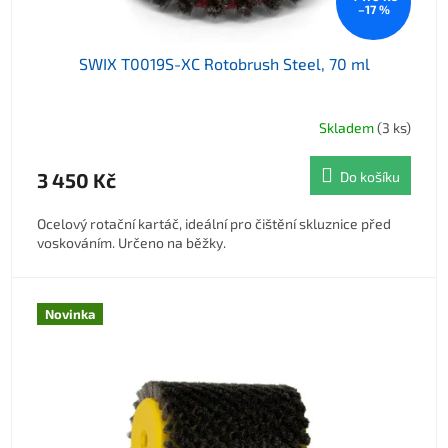
–17 %
SWIX T0019S-XC Rotobrush Steel, 70 ml
Skladem
(3 ks)
3 450 Kč
Do košíku
Ocelový rotační kartáč, ideální pro čištění skluznice před
voskováním. Určeno na běžky.
Novinka