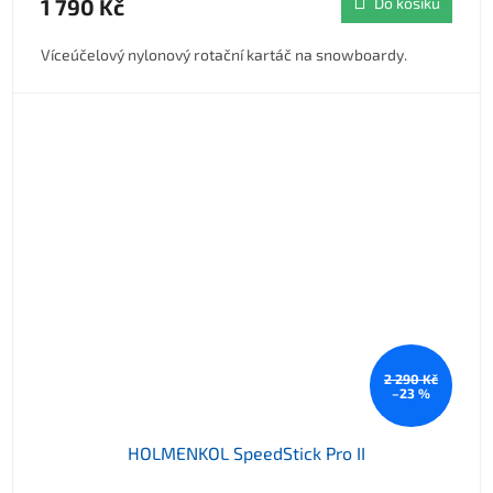
1 790 Kč
Do košíku
Víceúčelový nylonový rotační kartáč na snowboardy.
2 290 Kč
–23 %
HOLMENKOL SpeedStick Pro II