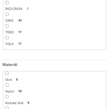
RED CREEK
1
SWIX
34
TOKO
17
VOLA
17
Materiál
Ocel
6
Nylon
18
Koňské žíně
9