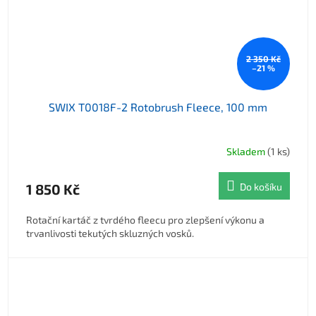
2 350 Kč
–21 %
SWIX T0018F-2 Rotobrush Fleece, 100 mm
Skladem
(1 ks)
1 850 Kč
Do košíku
Rotační kartáč z tvrdého fleecu pro zlepšení výkonu a
trvanlivosti tekutých skluzných vosků.