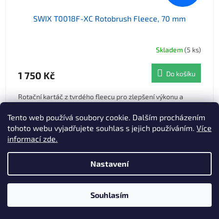
SWIX T0018F-XC Rotobrush Fleece, 70 mm
Skladem
(5 ks)
1 750 Kč
Do košíku
Rotační kartáč z tvrdého fleecu pro zlepšení výkonu a
trvanlivosti tekutých skluzných vosků. Určeno na běžecké
lyže.
Tento web používá soubory cookie. Dalším procházením
tohoto webu vyjadřujete souhlas s jejich používáním.
Více
informací zde.
Novinka
Nastavení
Souhlasím