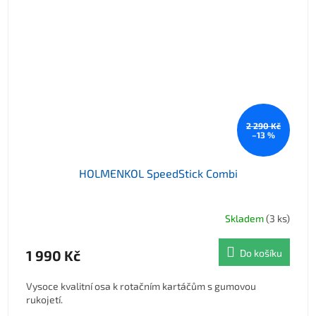
2 290 Kč
–13 %
HOLMENKOL SpeedStick Combi
Skladem
(3 ks)
1 990 Kč
Do košíku
Vysoce kvalitní osa k rotačním kartáčům s gumovou
rukojetí.