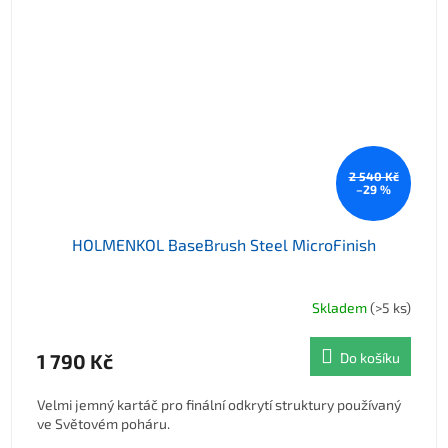
2 540 Kč
–29 %
HOLMENKOL BaseBrush Steel MicroFinish
Skladem
(>5 ks)
1 790 Kč
Do košíku
Velmi jemný kartáč pro finální odkrytí struktury používaný
ve Světovém poháru.