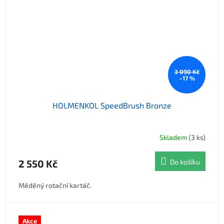
3 090 Kč
–17 %
HOLMENKOL SpeedBrush Bronze
Skladem
(3 ks)
2 550 Kč
Do košíku
Měděný rotační kartáč.
Akce