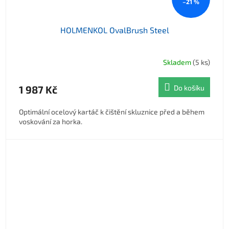
–21 %
HOLMENKOL OvalBrush Steel
Skladem
(5 ks)
1 987 Kč
Do košíku
Optimální ocelový kartáč k čištění skluznice před a během
voskování za horka.