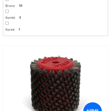
Bronz
10
Kombi
3
Korek
1
Výpis produktů
4 170 Kč