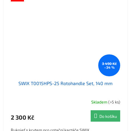
3 490 Kč
–34 %
SWIX T0015HPS-25 Rotohandle Set, 140 mm
Skladem
(>5 ks)
2 300 Kč
Do košíku
Rukojeť s krytem pro rotační kartáče SWIX.