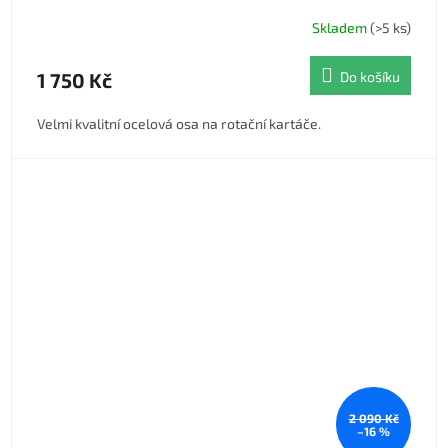
Skladem
(>5 ks)
Průměrné hodnocení produktu je 5,0 z 5 hvězdiček.
1 750 Kč
Do košíku
Velmi kvalitní ocelová osa na rotační kartáče.
2 090 Kč
–16 %