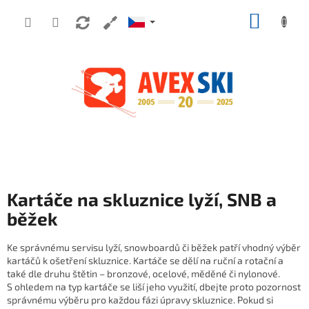
Přejít na obsah
NÁKUP
Kartáče na skluznice lyží, SNB a
běžek
Ke správnému servisu lyží, snowboardů či běžek patří vhodný výběr
kartáčů k ošetření skluznice. Kartáče se dělí na ruční a rotační a
také dle druhu štětin – bronzové, ocelové, měděné či nylonové.
S ohledem na typ kartáče se liší jeho využití, dbejte proto pozornost
správnému výběru pro každou fázi úpravy skluznice. Pokud si