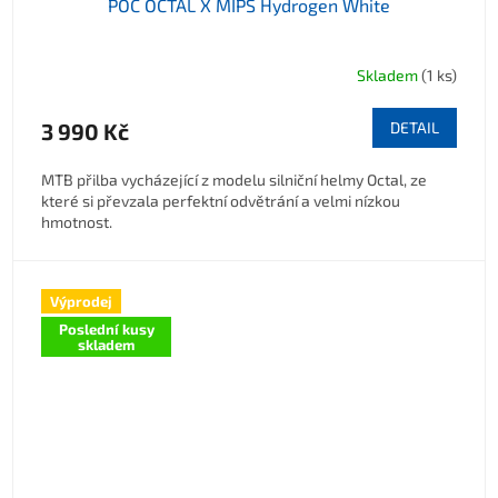
POC OCTAL X MIPS Hydrogen White
Skladem
(1 ks)
3 990 Kč
DETAIL
MTB přilba vycházející z modelu silniční helmy Octal, ze
které si převzala perfektní odvětrání a velmi nízkou
hmotnost.
Výprodej
Poslední kusy
skladem