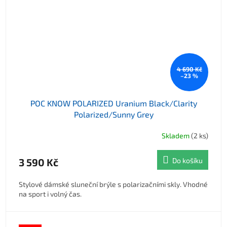
4 690 Kč
–23 %
POC KNOW POLARIZED Uranium Black/Clarity
Polarized/Sunny Grey
Skladem
(2 ks)
3 590 Kč
Do košíku
Stylové dámské sluneční brýle s polarizačními skly. Vhodné
na sport i volný čas.