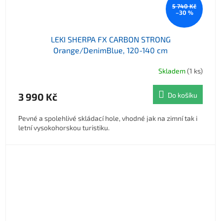
5 740 Kč
–30 %
LEKI SHERPA FX CARBON STRONG
Orange/DenimBlue, 120-140 cm
Skladem
(1 ks)
Průměrné hodnocení produktu je 5,0 z 5 hvězdiček.
3 990 Kč
Do košíku
Pevné a spolehlivé skládací hole, vhodné jak na zimní tak i
letní vysokohorskou turistiku.