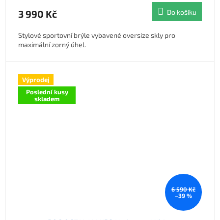
3 990 Kč
Do košíku
Stylové sportovní brýle vybavené oversize skly pro
maximální zorný úhel.
Výprodej
Poslední kusy
skladem
6 590 Kč
–39 %