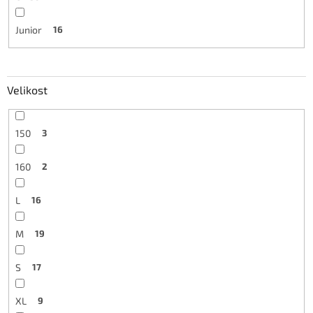
Junior
16
Velikost
150
3
160
2
L
16
M
19
S
17
XL
9