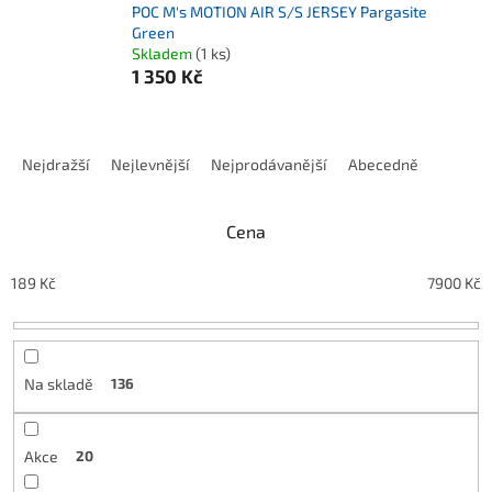
POC M's MOTION AIR S/S JERSEY Pargasite
Green
Skladem
(1 ks)
1 350 Kč
Řazení produktů
Nejdražší
Nejlevnější
Nejprodávanější
Abecedně
Cena
189
Kč
7900
Kč
Na skladě
136
Akce
20