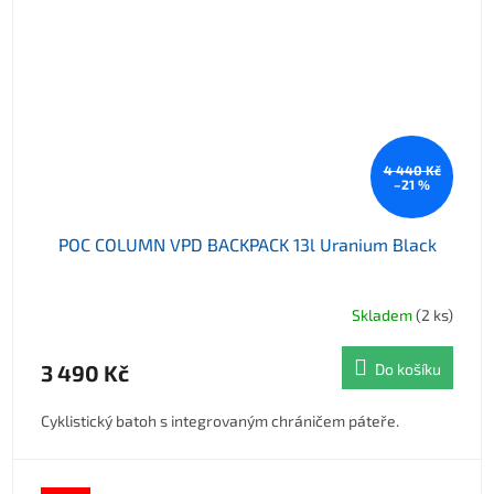
4 440 Kč
–21 %
POC COLUMN VPD BACKPACK 13l Uranium Black
Skladem
(2 ks)
3 490 Kč
Do košíku
Cyklistický batoh s integrovaným chráničem páteře.