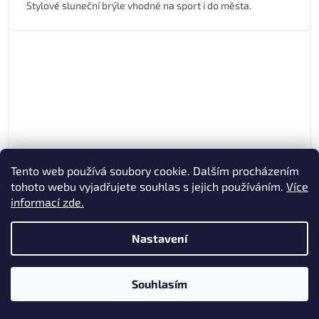
Stylové sluneční brýle vhodné na sport i do města.
Tento web používá soubory cookie. Dalším procházením
tohoto webu vyjadřujete souhlas s jejich používáním.
Více
informací zde.
4 840 Kč
–27 %
Nastavení
POC OMNE AIR MIPS Fluorescent Orange Matt
Souhlasím
Skladem
(1 ks)