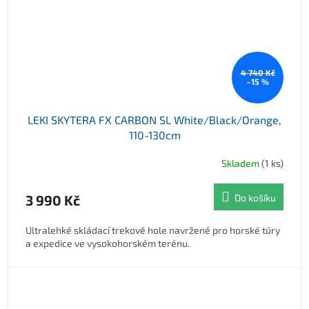
4 740 Kč
–15 %
LEKI SKYTERA FX CARBON SL White/Black/Orange,
110-130cm
Skladem
(1 ks)
3 990 Kč
Do košíku
Ultralehké skládací trekové hole navržené pro horské túry
a expedice ve vysokohorském terénu.