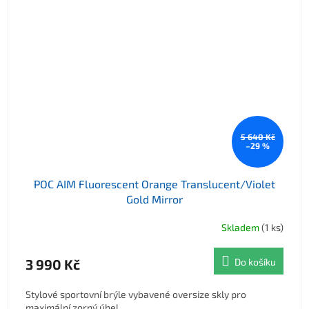
5 640 Kč
–29 %
POC AIM Fluorescent Orange Translucent/Violet
Gold Mirror
Skladem
(1 ks)
3 990 Kč
Do košíku
Stylové sportovní brýle vybavené oversize skly pro
maximální zorný úhel.