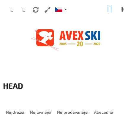
Přejít na obsah
NÁKUP
HEAD
Řazení produktů
Nejdražší
Nejlevnější
Nejprodávanější
Abecedně
Výpis produktů