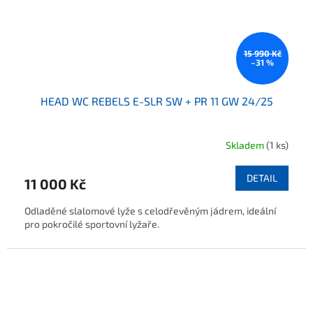
15 990 Kč
–31 %
HEAD WC REBELS E-SLR SW + PR 11 GW 24/25
Skladem
(1 ks)
Průměrné hodnocení produktu je 5,0 z 5 hvězdiček.
DETAIL
11 000 Kč
Odladěné slalomové lyže s celodřevěným jádrem, ideální
pro pokročilé sportovní lyžaře.