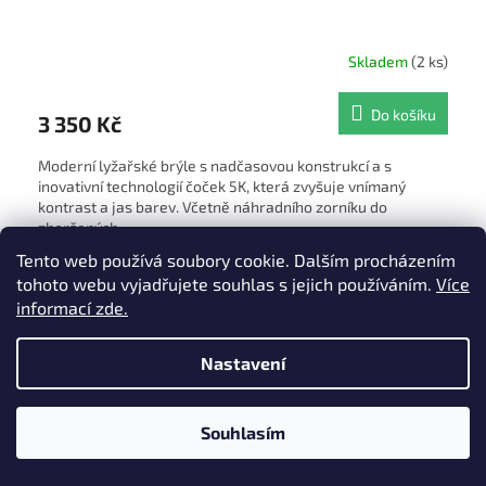
Skladem
(2 ks)
Do košíku
3 350 Kč
Moderní lyžařské brýle s nadčasovou konstrukcí a s
inovativní technologií čoček 5K, která zvyšuje vnímaný
kontrast a jas barev. Včetně náhradního zorníku do
zhoršených...
Tento web používá soubory cookie. Dalším procházením
tohoto webu vyjadřujete souhlas s jejich používáním.
Více
informací zde.
Nastavení
Souhlasím