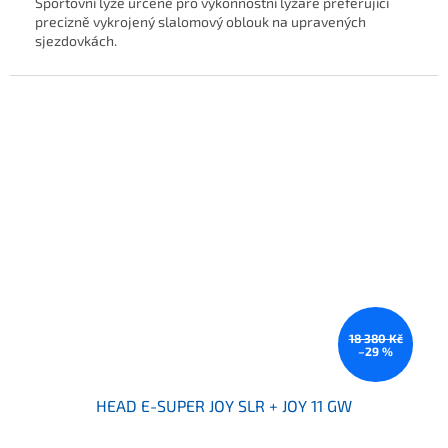
Sportovní lyže určené pro výkonnostní lyžaře preferující
precizně vykrojený slalomový oblouk na upravených
sjezdovkách.
18 380 Kč
–29 %
HEAD E-SUPER JOY SLR + JOY 11 GW