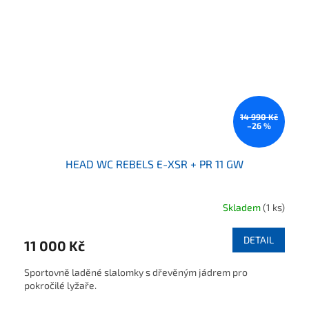
14 990 Kč
–26 %
HEAD WC REBELS E-XSR + PR 11 GW
Skladem
(1 ks)
DETAIL
11 000 Kč
Sportovně laděné slalomky s dřevěným jádrem pro
pokročilé lyžaře.