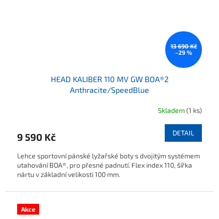
13 690 Kč
–29 %
HEAD KALIBER 110 MV GW BOA®2
Anthracite/SpeedBlue
Skladem
(1 ks)
Průměrné hodnocení produktu je 5,0 z 5 hvězdiček.
DETAIL
9 590 Kč
Lehce sportovní pánské lyžařské boty s dvojitým systémem
utahování BOA®, pro přesné padnutí. Flex index 110, šířka
nártu v základní velikosti 100 mm.
Akce