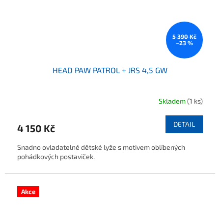
5 390 Kč
–23 %
HEAD PAW PATROL + JRS 4,5 GW
Skladem
(1 ks)
DETAIL
4 150 Kč
Snadno ovladatelné dětské lyže s motivem oblíbených
pohádkových postaviček.
Akce