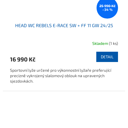
25 990 Kč
–34 %
HEAD WC REBELS E-RACE SW + FF 11 GW 24/25
Skladem
(1 ks)
DETAIL
16 990 Kč
Sportovní lyže určené pro výkonnostní lyžaře preferující
precizně vykrojený slalomový oblouk na upravených
sjezdovkách.