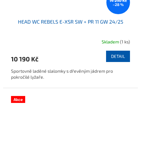
14 290 Kč
–28 %
HEAD WC REBELS E-XSR SW + PR 11 GW 24/25
Skladem
(1 ks)
DETAIL
10 190 Kč
Sportovně laděné slalomky s dřevěným jádrem pro
pokročilé lyžaře.
Akce