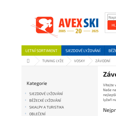
Přejít na obsah
HL
LETNÍ SORTIMENT
SJEZDOVÉ LYŽOVÁNÍ
BĚŽ
Domů
TUNING LYŽE
VOSKY
ZÁVODNÍ
Postranní panel
Záv
Přeskočit kategorie
Kategorie
Vítejte
Naše na
SJEZDOVÉ LYŽOVÁNÍ
nejlepš
lyžaři n
BĚŽECKÉ LYŽOVÁNÍ
SKIALPY A TURISTIKA
Nejpr
OBLEČENÍ