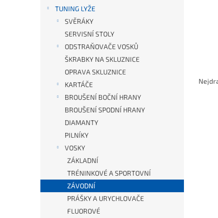
TUNING LYŽE
SVĚRÁKY
SERVISNÍ STOLY
ODSTRAŇOVAČE VOSKŮ
ŠKRABKY NA SKLUZNICE
Řazen
OPRAVA SKLUZNICE
Nejdr
KARTÁČE
BROUŠENÍ BOČNÍ HRANY
BROUŠENÍ SPODNÍ HRANY
Výpis
DIAMANTY
PILNÍKY
VOSKY
ZÁKLADNÍ
TRÉNINKOVÉ A SPORTOVNÍ
ZÁVODNÍ
PRÁŠKY A URYCHLOVAČE
FLUOROVÉ
SW