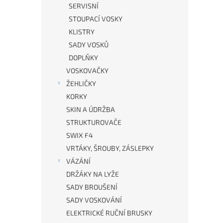
50
SERVISNÍ
STOUPACÍ VOSKY
KLISTRY
SADY VOSKŮ
2 
DOPLŇKY
VOSKOVAČKY
Tek
ŽEHLIČKY
nab
nov
KORKY
str
SKIN A ÚDRŽBA
STRUKTUROVAČE
SWIX F4
VRTÁKY, ŠROUBY, ZÁSLEPKY
VÁZÁNÍ
DRŽÁKY NA LYŽE
SADY BROUŠENÍ
SADY VOSKOVÁNÍ
ELEKTRICKÉ RUČNÍ BRUSKY