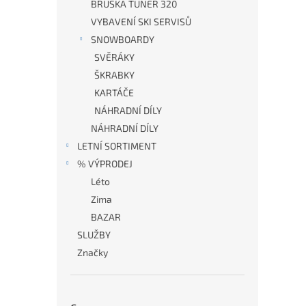
BRUSKA TUNER 320
HO
150
VYBAVENÍ SKI SERVISŮ
SNOWBOARDY
SVĚRÁKY
ŠKRABKY
2 
KARTÁČE
NÁHRADNÍ DÍLY
Vys
NÁHRADNÍ DÍLY
vos
LETNÍ SORTIMENT
% VÝPRODEJ
Léto
Zima
BAZAR
SLUŽBY
Značky