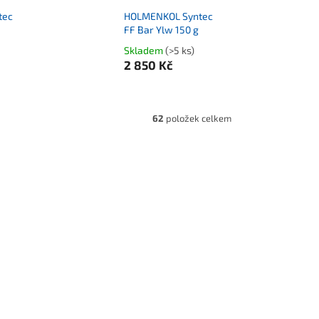
tec
HOLMENKOL Syntec
FF Bar Ylw 150 g
Skladem
(>5 ks)
2 850 Kč
62
položek celkem
0 Kč
3 590 Kč
5 %
–20 %
d
HOLMENKOL Syntec FF Bar