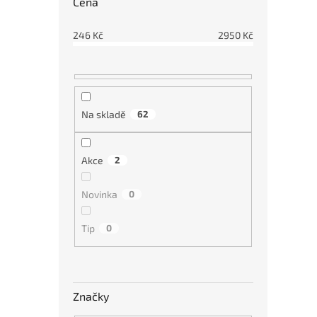
Cena
HO
Re
246
Kč
2950
Kč
2 
Na skladě
62
Vys
dok
flu
Akce
2
Novinka
0
Tip
0
Značky