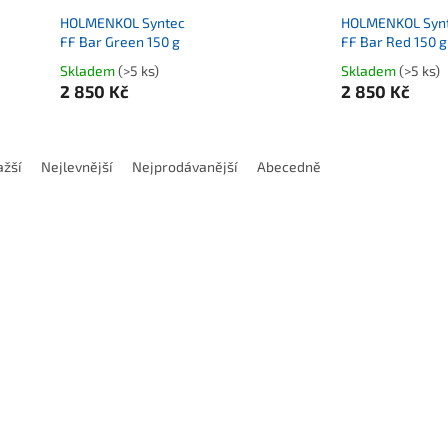
HOLMENKOL Syntec
HOLMENKOL Syn
FF Bar Green 150 g
FF Bar Red 150 g
Skladem
(>5 ks)
Skladem
(>5 ks)
2 850 Kč
2 850 Kč
í produktů
ažší
Nejlevnější
Nejprodávanější
Abecedně
 produktů
3 490 Kč
3 49
–15 %
–1
IX LF35 WC Liquid Fine Mid
SWIX LFC100-25-50 Liqui