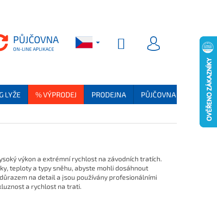
PŮJČOVNA
PŮJČOVNA
NÁKUPNÍ KOŠÍK
PŘIHLÁSIT SE
G LYŽE
% VÝPRODEJ
PRODEJNA
PŮJČOVNA
SKI SER
ysoký výkon a extrémní rychlost na závodních tratích.
y, teploty a typy sněhu, abyste mohli dosáhnout
důrazem na detail a jsou používány profesionálními
luznost a rychlost na trati.