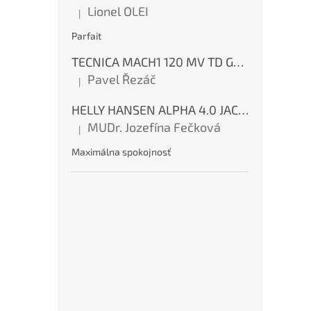
Lionel OLEI
|
Hodnocení produktu je 5 z 5 hvězdiček.
HO
Parfait
150
TECNICA MACH1 120 MV TD GW Ink Blue
Pavel Řezáč
|
Hodnocení produktu je 5 z 5 hvězdiček.
2 
HELLY HANSEN ALPHA 4.0 JACKET Red
MUDr. Jozefína Fečková
|
Hodnocení produktu je 5 z 5 hvězdiček.
Vys
vos
Maximálna spokojnosť