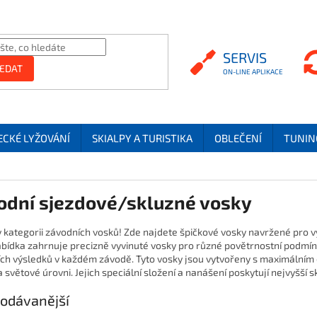
SERVIS
SERVIS
EDAT
ECKÉ LYŽOVÁNÍ
SKIALPY A TURISTIKA
OBLEČENÍ
TUNIN
odní sjezdové/skluzné vosky
 v kategorii závodních vosků! Zde najdete špičkové vosky navržené pro v
bídka zahrnuje precizně vyvinuté vosky pro různé povětrnostní podmínk
ích výsledků v každém závodě. Tyto vosky jsou vytvořeny s maximálním 
a světové úrovni. Jejich speciální složení a nanášení poskytují nejvyšší sk
odávanější