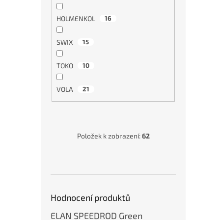
TO
Mi
HOLMENKOL
16
SWIX
15
2 
TOKO
10
Flu
VOLA
21
spr
sně
Položek k zobrazení:
62
Ak
Hodnocení produktů
ELAN SPEEDROD Green