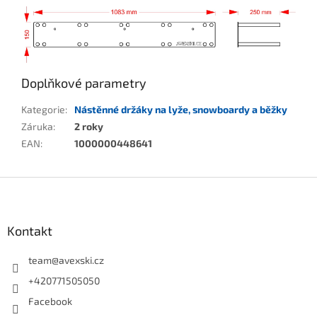
Doplňkové parametry
Kategorie
:
Nástěnné držáky na lyže, snowboardy a běžky
Záruka
:
2 roky
EAN
:
1000000448641
Zápatí
Kontakt
team
@
avexski.cz
+420771505050
Facebook