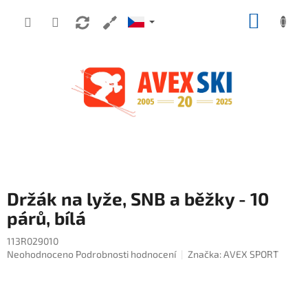
Přejít na obsah
NÁKUP
Držák na lyže, SNB a běžky - 10
párů, bílá
113R029010
Průměrné hodnocení produktu je 0,0 z 5 hvězdiček.
Neohodnoceno
Podrobnosti hodnocení
Značka:
AVEX SPORT