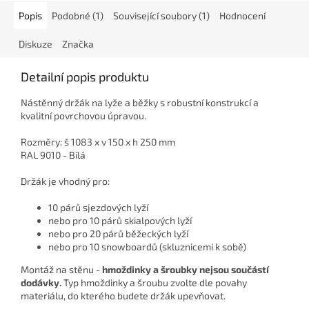
Popis
Podobné (1)
Související soubory (1)
Hodnocení
Diskuze
Značka
Detailní popis produktu
Nástěnný držák na lyže a běžky s robustní konstrukcí a
kvalitní povrchovou úpravou.
Rozměry: š 1083 x v 150 x h 250 mm
RAL 9010 - Bílá
Držák je vhodný pro:
10 párů sjezdových lyží
nebo pro 10 párů skialpových lyží
nebo pro 20 párů běžeckých lyží
nebo pro 10 snowboardů (skluznicemi k sobě)
Montáž na stěnu -
hmoždinky a šroubky nejsou součástí
dodávky.
Typ hmoždinky a šroubu zvolte dle povahy
materiálu, do kterého budete držák upevňovat.