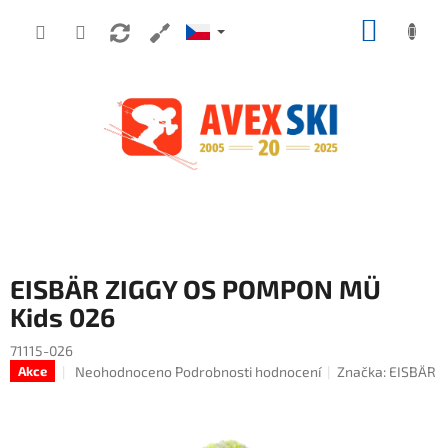
Přejít na obsah
NÁKUP
EISBÄR ZIGGY OS POMPON MÜ
Kids 026
71115-026
Průměrné hodnocení produktu je 0,0 z 5 hvězdiček.
Neohodnoceno
Podrobnosti hodnocení
Značka:
EISBÄR
Akce