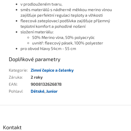
v prodlouženém tvaru,
směs materiálů s nádherně měkkou merino vlnou
zajišťuje perfektní regulaci teploty a vlhkosti
fleecová zateplovací podšívka zajišťuje příjemný
teplotní komfort a pohodlné nošení
složení materiálu:
50% Merino vlna, 50% polyacrylic
uvnitř: fleecový pásek, 100% polyester
pro obvod hlavy 54cm - 55 cm
Doplňkové parametry
Kategorie
:
Zimní čepice a čelenky
Záruka
:
2 roky
EAN
:
9008132626878
Pohlaví
:
Dětské
,
Junior
Zápatí
Kontakt