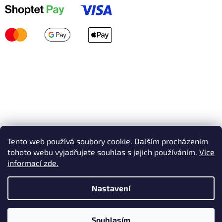
Tento web používá soubory cookie. Dalším procházením
tohoto webu vyjadřujete souhlas s jejich používáním.
Více
informací zde.
Nastavení
Vytvořil Shoptet
Souhlasím
Copyright 2026
AVEX SKI
. Všechna práva vyhrazena.