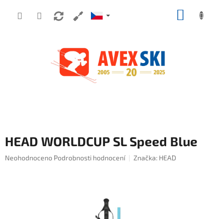
Přejít na obsah
NÁKUP
HEAD WORLDCUP SL Speed Blue
Průměrné hodnocení produktu je 0,0 z 5 hvězdiček.
Neohodnoceno
Podrobnosti hodnocení
Značka:
HEAD