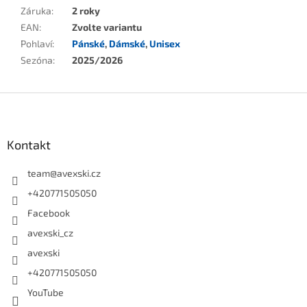
Záruka
:
2 roky
EAN
:
Zvolte variantu
Pohlaví
:
Pánské
,
Dámské
,
Unisex
Sezóna
:
2025/2026
Zápatí
Kontakt
team
@
avexski.cz
+420771505050
Facebook
avexski_cz
avexski
+420771505050
YouTube