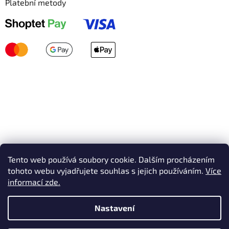
Platební metody
Tento web používá soubory cookie. Dalším procházením
tohoto webu vyjadřujete souhlas s jejich používáním.
Více
informací zde.
Nastavení
Vytvořil Shoptet