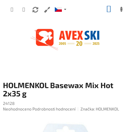
Přejít na obsah
NÁKUP
HOLMENKOL Basewax Mix Hot
2x35 g
24128
Průměrné hodnocení produktu je 0,0 z 5 hvězdiček.
Neohodnoceno
Podrobnosti hodnocení
Značka:
HOLMENKOL