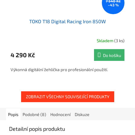
7 540 Kč
–43 %
TOKO T18 Digital Racing Iron 850W
Skladem
(3 ks)
4 290 Kč
Do košíku
Výkonná digitální žehlička pro profesionální použití.
ZOBRAZIT VŠECHNY SOUVISEJÍCÍ PRODUKTY
Popis
Podobné (8)
Hodnocení
Diskuze
Detailní popis produktu