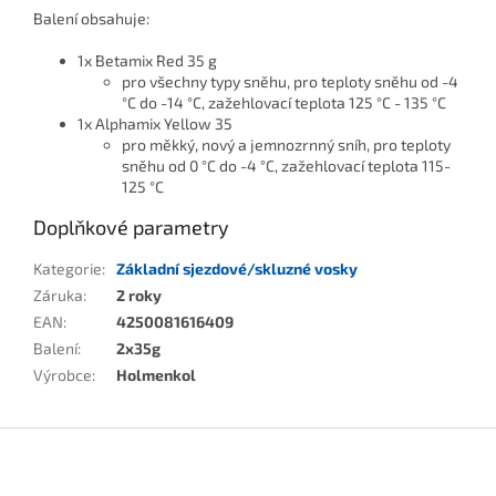
Balení obsahuje:
1x Betamix Red 35 g
pro všechny typy sněhu, pro teploty sněhu od -4
°C do -14 °C, zažehlovací teplota 125 °C - 135 °C
1x Alphamix Yellow 35
pro měkký, nový a jemnozrnný sníh, pro teploty
sněhu od 0 °C do -4 °C, zažehlovací teplota 115-
125 °C
Doplňkové parametry
Kategorie
:
Základní sjezdové/skluzné vosky
Záruka
:
2 roky
EAN
:
4250081616409
Balení
:
2x35g
Výrobce
:
Holmenkol
Zápatí