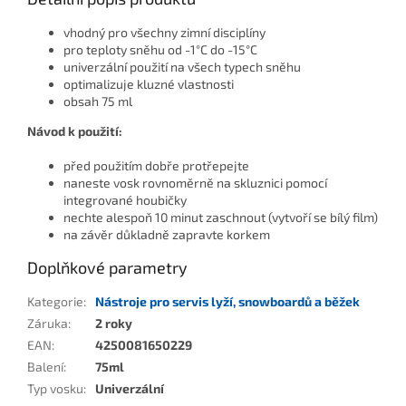
vhodný pro všechny zimní disciplíny
pro teploty sněhu od -1°C do -15°C
univerzální použití na všech typech sněhu
optimalizuje kluzné vlastnosti
obsah 75 ml
Návod k použití:
před použitím dobře protřepejte
naneste vosk rovnoměrně na skluznici pomocí
integrované houbičky
nechte alespoň 10 minut zaschnout (vytvoří se bílý film)
na závěr důkladně zapravte korkem
Doplňkové parametry
Kategorie
:
Nástroje pro servis lyží, snowboardů a běžek
Záruka
:
2 roky
EAN
:
4250081650229
Balení
:
75ml
Typ vosku
:
Univerzální