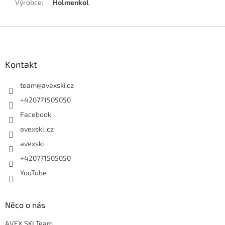
Výrobce
:
Holmenkol
Zápatí
Kontakt
team
@
avexski.cz
+420771505050
Facebook
avexski_cz
avexski
+420771505050
YouTube
Něco o nás
AVEX SKI Team