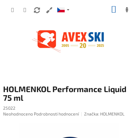
Přejít na obsah
NÁKUP
HOLMENKOL Performance Liquid
75 ml
25022
Průměrné hodnocení produktu je 0,0 z 5 hvězdiček.
Neohodnoceno
Podrobnosti hodnocení
Značka:
HOLMENKOL