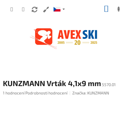
Přejít na obsah
NÁKUP
KUNZMANN Vrták 4,1x9 mm
5570.01
Průměrné hodnocení produktu je 5,0 z 5 hvězdiček.
1 hodnocení
Podrobnosti hodnocení
Značka:
KUNZMANN