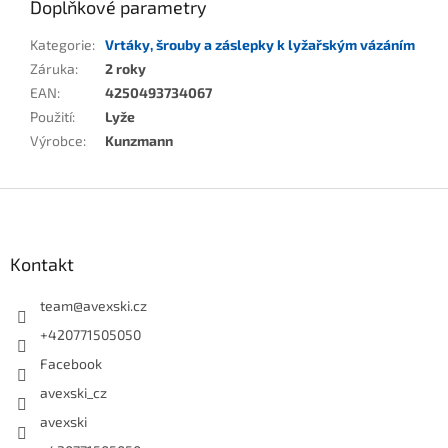
Doplňkové parametry
Kategorie
:
Vrtáky, šrouby a záslepky k lyžařským vázáním
Záruka
:
2 roky
EAN
:
4250493734067
Použití
:
Lyže
Výrobce
:
Kunzmann
Zápatí
Kontakt
team
@
avexski.cz
+420771505050
Facebook
avexski_cz
avexski