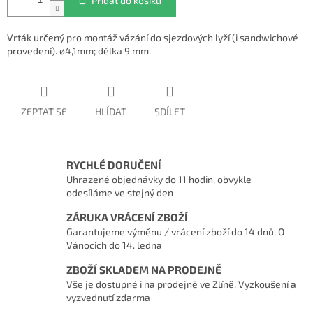
Přidat do košíku
Vrták určený pro montáž vázání do sjezdových lyží (i sandwichové
provedení). ø4,1mm; délka 9 mm.
ZEPTAT SE
HLÍDAT
SDÍLET
RYCHLÉ DORUČENÍ
Uhrazené objednávky do 11 hodin, obvykle
odesíláme ve stejný den
ZÁRUKA VRÁCENÍ ZBOŽÍ
Garantujeme výměnu / vrácení zboží do 14 dnů. O
Vánocích do 14. ledna
ZBOŽÍ SKLADEM NA PRODEJNĚ
Vše je dostupné i na prodejně ve Zlíně. Vyzkoušení a
vyzvednutí zdarma