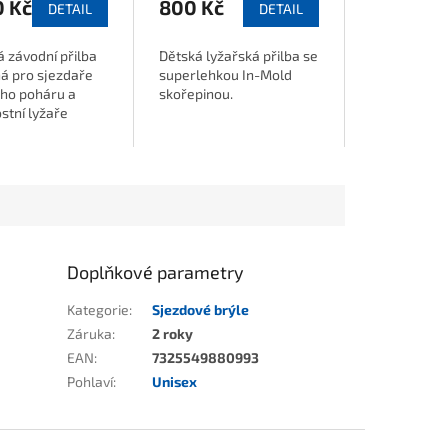
0 Kč
800 Kč
DETAIL
DETAIL
 závodní přilba
Dětská lyžařská přilba se
á pro sjezdaře
superlehkou In-Mold
ho poháru a
skořepinou.
stní lyžaře
cí nejvyšší
ochrany.
Doplňkové parametry
Kategorie
:
Sjezdové brýle
Záruka
:
2 roky
EAN
:
7325549880993
Pohlaví
:
Unisex