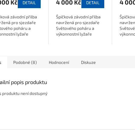
000 Kč
4 000 Kč
4 00
DETAIL
DETAIL
čková závodní přilba
Špičková závodní přilba
Špičková
ržená pro sjezdaře
navržená pro sjezdaře
navržen
tového poháru a
Světového poháru a
Světové
onnostní lyžaře
výkonnostní lyžaře
výkonno
dující nejvyšší
požadující nejvyšší
požadují
peň ochrany.
stupeň ochrany.
stupeň 
s
Podobné (8)
Hodnocení
Diskuze
ailní popis produktu
s produktu není dostupný