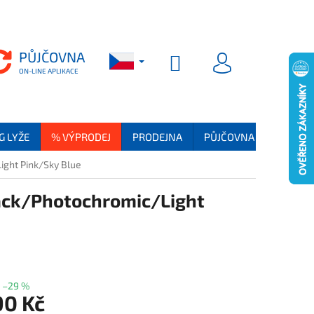
PŮJČOVNA
PŮJČOVNA
NÁKUPNÍ KOŠÍK
PŘIHLÁSIT SE
G LYŽE
% VÝPRODEJ
PRODEJNA
PŮJČOVNA
SKI SER
ght Pink/Sky Blue
ck/Photochromic/Light
–29 %
90 Kč