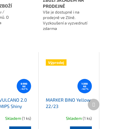
ZBOŽÍ
PRODEJNĚ
u /
Vše je dostupné i na
nů. O
prodejně ve Zlíně.
a
Vyzkoušení a vyzvednutí
zdarma
Výprodej
6 990
1 390
Kč
Kč
–42 %
–42 %
VULCANO 2.0
MARKER BINO Yellow
Další produkt
 MIPS Shiny
22/23
e Blue/White
Skladem
(1 ks)
Skladem
(1 ks)
vězdiček.