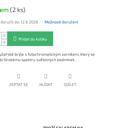
na:
dem
(2 ks)
oručit do:
12.8.2026
Možnosti doručení
Přidat do košíku
lyžařské brýle s fotochromatickým zorníkem, který se
bí širokému spektru světelných podmínek.
ZEPTAT SE
HLÍDAT
SDÍLET
ZBOŽÍ SKLADEM NA