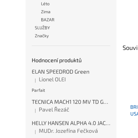
Léto
Zima
BAZAR
SLUŽBY
Značky
Souvi
Hodnocení produktů
ELAN SPEEDROD Green
Lionel OLEI
|
Hodnocení produktu je 5 z 5 hvězdiček.
Parfait
TECNICA MACH1 120 MV TD GW Ink Blue
BR
Pavel Řezáč
|
Hodnocení produktu je 5 z 5 hvězdiček.
USA
Blu
HELLY HANSEN ALPHA 4.0 JACKET Red
Re
MUDr. Jozefína Fečková
|
Hodnocení produktu je 5 z 5 hvězdiček.