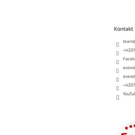
Kontakt
team
+4207
Faceb
avexs
avexs
+4207
YouTu