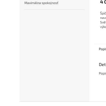
4 
Maximálna spokojnosť
Špi
nav
Svě
výk
poža
stu
Popi
Det
Popi
Zápatí