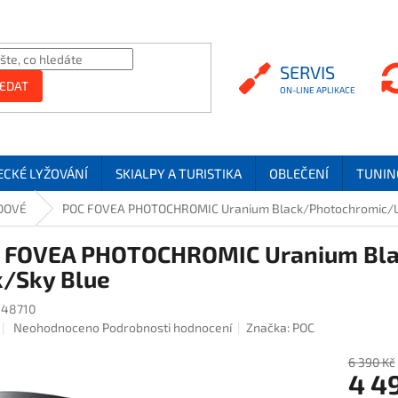
SERVIS
SERVIS
EDAT
ECKÉ LYŽOVÁNÍ
SKIALPY A TURISTIKA
OBLEČENÍ
TUNIN
DOVÉ
POC FOVEA PHOTOCHROMIC Uranium Black/Photochromic/Li
 FOVEA PHOTOCHROMIC Uranium Bla
k/Sky Blue
48710
Průměrné hodnocení produktu je 0,0 z 5 hvězdiček.
Neohodnoceno
Podrobnosti hodnocení
Značka:
POC
6 390 Kč
4 4