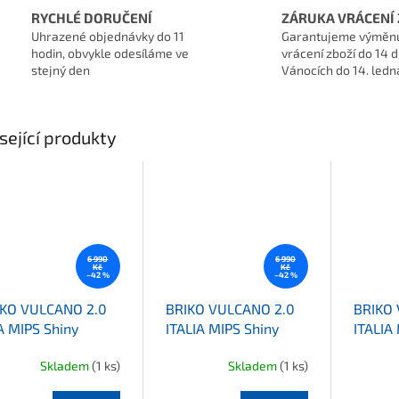
RYCHLÉ DORUČENÍ
ZÁRUKA VRÁCENÍ 
Uhrazené objednávky do 11
Garantujeme výměn
hodin, obvykle odesíláme ve
vrácení zboží do 14 d
stejný den
Vánocích do 14. ledn
sející produkty
6 990
6 990
Kč
Kč
–42 %
–42 %
IKO VULCANO 2.0
BRIKO VULCANO 2.0
BRIKO 
 MIPS Shiny
ITALIA MIPS Shiny
ITALIA
e/White/Cardinal
White/Science Blue
Scienc
Skladem
(1 ks)
Skladem
(1 ks)
d
Průměrné hodnocení produktu je 5,0 z 5 h