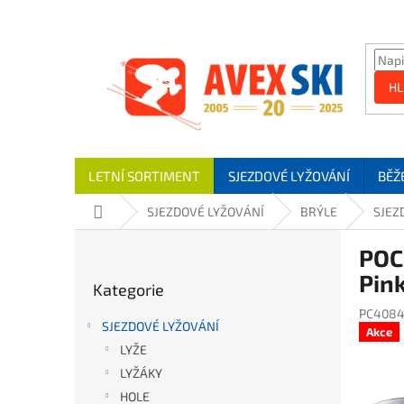
Přejít na obsah
HL
LETNÍ SORTIMENT
SJEZDOVÉ LYŽOVÁNÍ
BĚŽ
Domů
SJEZDOVÉ LYŽOVÁNÍ
BRÝLE
SJEZ
Postranní panel
POC
Přeskočit kategorie
Pin
Kategorie
PC4084
SJEZDOVÉ LYŽOVÁNÍ
Akce
LYŽE
LYŽÁKY
HOLE