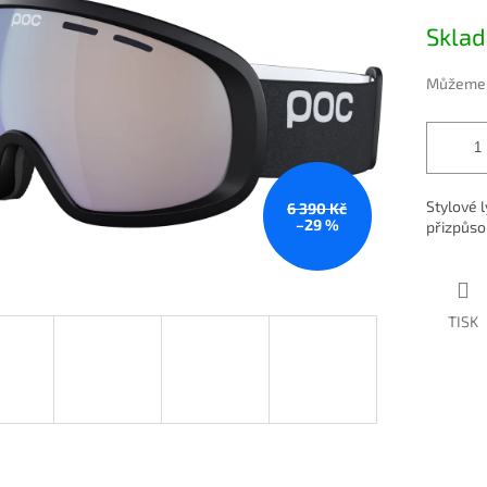
Měrná ce
Skla
Můžeme d
Stylové 
6 390 Kč
–29 %
přizpůso
TISK