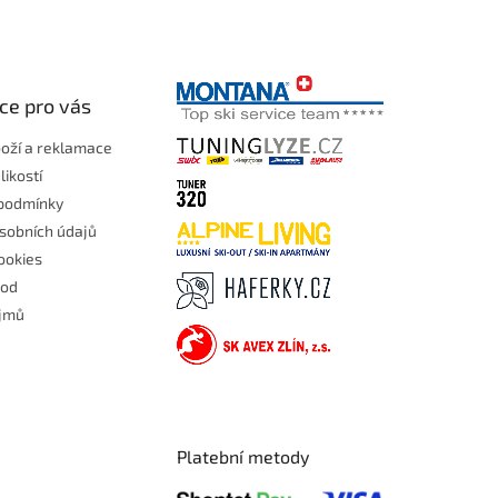
ce pro vás
boží a reklamace
likostí
podmínky
sobních údajů
ookies
hod
ojmů
Platební metody