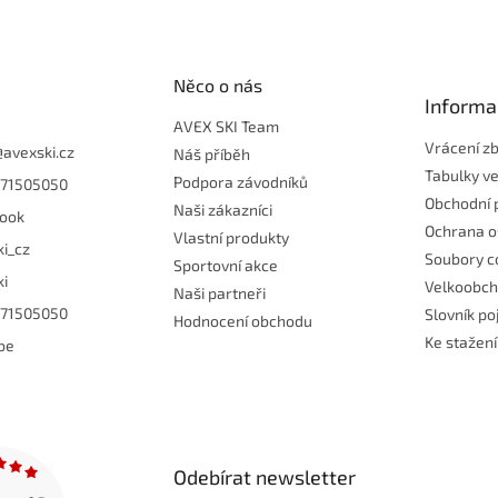
Něco o nás
Informa
AVEX SKI Team
Vrácení z
@
avexski.cz
Náš příběh
Tabulky ve
Podpora závodníků
71505050
Obchodní 
Naši zákazníci
ook
Ochrana o
Vlastní produkty
ki_cz
Soubory c
Sportovní akce
ki
Velkoobc
Naši partneři
71505050
Slovník p
Hodnocení obchodu
Ke stažení
be
Odebírat newsletter