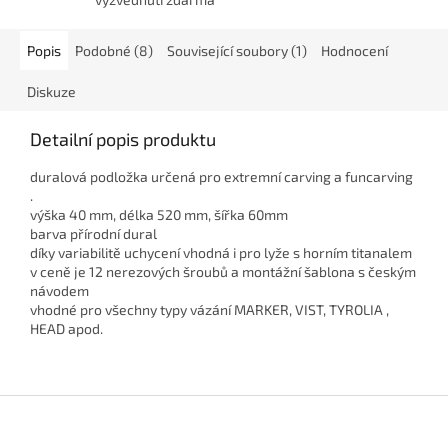
Popis
Podobné (8)
Související soubory (1)
Hodnocení
Diskuze
Detailní popis produktu
duralová podložka určená pro extremní carving a funcarving
.
výška 40 mm, délka 520 mm, šířka 60mm
barva přírodní dural
díky variabilitě uchycení vhodná i pro lyže s horním titanalem
v ceně je 12 nerezových šroubů a montážní šablona s českým
návodem
vhodné pro všechny typy vázání MARKER, VIST, TYROLIA ,
HEAD apod.
Zápatí