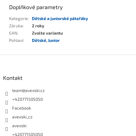
Doplňkové parametry
Kategorie
:
Dětské a juniorské páteřáky
Záruka
:
2 roky
EAN
:
Zvolte variantu
Pohlaví
:
Dětské
,
Junior
Zápatí
Kontakt
team
@
avexski.cz
+420771505050
Facebook
avexski_cz
avexski
+420771505050