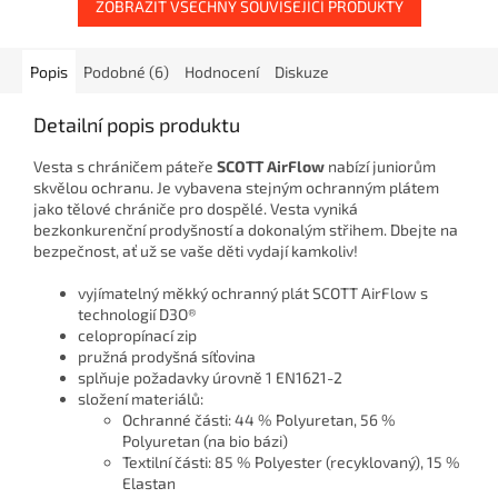
ZOBRAZIT VŠECHNY SOUVISEJÍCÍ PRODUKTY
Popis
Podobné (6)
Hodnocení
Diskuze
Detailní popis produktu
Vesta s chráničem páteře
SCOTT AirFlow
nabízí juniorům
skvělou ochranu. Je vybavena stejným ochranným plátem
jako tělové chrániče pro dospělé. Vesta vyniká
bezkonkurenční prodyšností a dokonalým střihem. Dbejte na
bezpečnost, ať už se vaše děti vydají kamkoliv!
vyjímatelný měkký ochranný plát SCOTT AirFlow s
technologií D3O®
celopropínací zip
pružná prodyšná síťovina
splňuje požadavky úrovně 1 EN1621-2
složení materiálů:
Ochranné části: 44 % Polyuretan, 56 %
Polyuretan (na bio bázi)
Textilní části: 85 % Polyester (recyklovaný), 15 %
Elastan