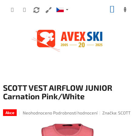
Přejít na obsah
NÁKUP
SCOTT VEST AIRFLOW JUNIOR
Carnation Pink/White
Průměrné hodnocení produktu je 0,0 z 5 hvězdiček.
Neohodnoceno
Podrobnosti hodnocení
Značka:
SCOTT
Akce