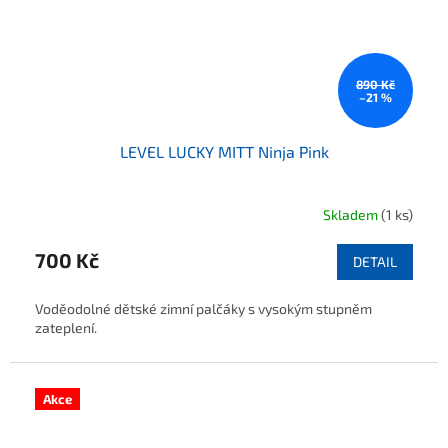
890 Kč
–21 %
LEVEL LUCKY MITT Ninja Pink
Skladem
(1 ks)
700 Kč
DETAIL
Voděodolné dětské zimní palčáky s vysokým stupněm
zateplení.
Akce