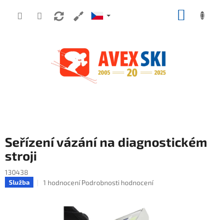
Přejít na obsah
NÁKUP
Seřízení vázání na diagnostickém
stroji
130438
Průměrné hodnocení produktu je 5,0 z 5 hvězdiček.
1 hodnocení
Podrobnosti hodnocení
Služba