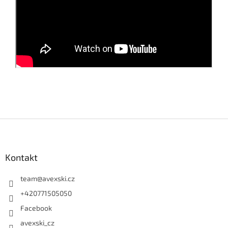
Zápatí
Kontakt
team
@
avexski.cz
+420771505050
Facebook
avexski_cz