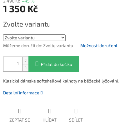
2 490 Kč
–45 %
1 350 Kč
Měrná cena:
Zvolte variantu
Můžeme doručit do:
Zvolte variantu
Možnosti doručení
Přidat do košíku
Klasické dámské softshellové kalhoty na běžecké lyžování.
Detailní informace
ZEPTAT SE
HLÍDAT
SDÍLET