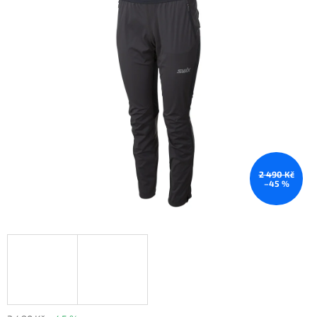
2 490 Kč
–45 %