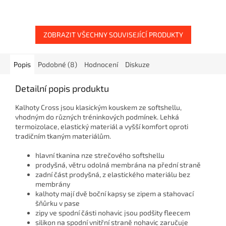
ZOBRAZIT VŠECHNY SOUVISEJÍCÍ PRODUKTY
Popis
Podobné (8)
Hodnocení
Diskuze
Detailní popis produktu
Kalhoty Cross jsou klasickým kouskem ze softshellu,
vhodným do různých tréninkových podmínek. Lehká
termoizolace, elastický materiál a vyšší komfort oproti
tradičním tkaným materiálům.
hlavní tkanina nze strečového softshellu
prodyšná, větru odolná membrána na přední straně
zadní část prodyšná, z elastického materiálu bez
membrány
kalhoty mají dvě boční kapsy se zipem a stahovací
šňůrku v pase
zipy ve spodní části nohavic jsou podšity fleecem
silikon na spodní vnitřní straně nohavic zaručuje