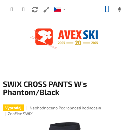
Přejít na obsah
NÁKUP
SWIX CROSS PANTS W's
Phantom/Black
Průměrné hodnocení produktu je 0,0 z 5 hvězdiček.
Neohodnoceno
Podrobnosti hodnocení
Výprodej
Značka:
SWIX