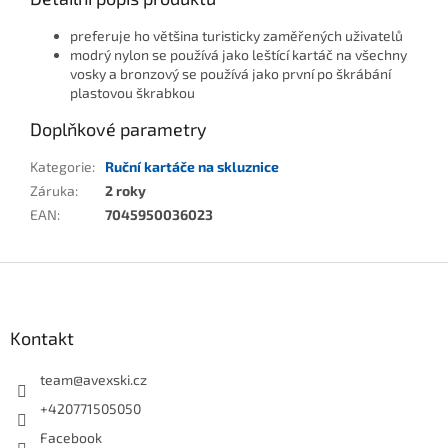
preferuje ho většina turisticky zaměřených uživatelů
modrý nylon se používá jako leštící kartáč na všechny
vosky a bronzový se používá jako první po škrábání
plastovou škrabkou
Doplňkové parametry
Kategorie
:
Ruční kartáče na skluznice
Záruka
:
2 roky
EAN
:
7045950036023
Zápatí
Kontakt
team
@
avexski.cz
+420771505050
Facebook