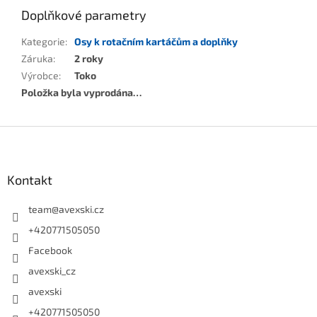
Doplňkové parametry
Kategorie
:
Osy k rotačním kartáčům a doplňky
Záruka
:
2 roky
Výrobce
:
Toko
Položka byla vyprodána…
Zápatí
Kontakt
team
@
avexski.cz
+420771505050
Facebook
avexski_cz
avexski
+420771505050