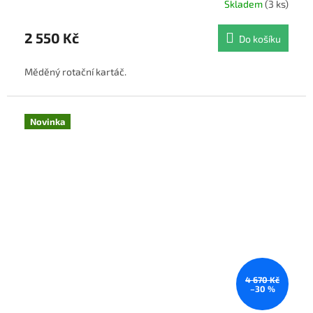
Skladem
(3 ks)
2 550 Kč
Do košíku
Měděný rotační kartáč.
Novinka
4 670 Kč
–30 %