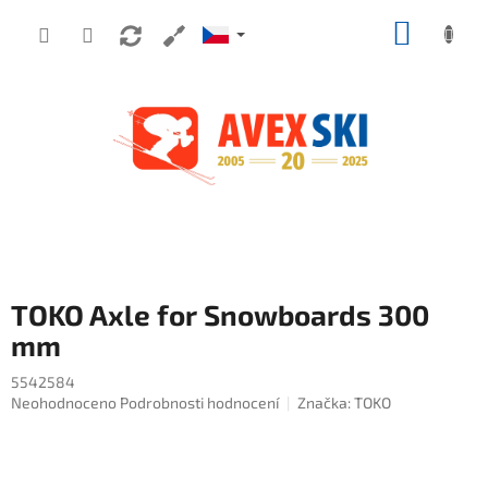
Přejít na obsah
NÁKUP
TOKO Axle for Snowboards 300
mm
5542584
Průměrné hodnocení produktu je 0,0 z 5 hvězdiček.
Neohodnoceno
Podrobnosti hodnocení
Značka:
TOKO