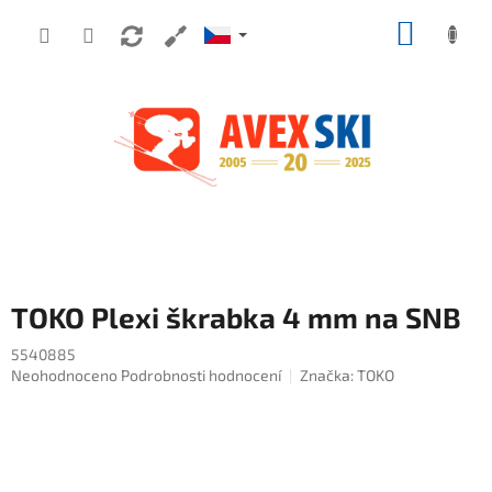
Přejít na obsah
NÁKUP
TOKO Plexi škrabka 4 mm na SNB
5540885
Průměrné hodnocení produktu je 0,0 z 5 hvězdiček.
Neohodnoceno
Podrobnosti hodnocení
Značka:
TOKO