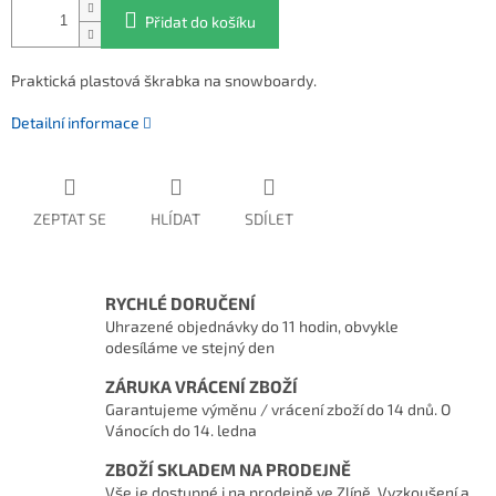
Přidat do košíku
Praktická plastová škrabka na snowboardy.
Detailní informace
ZEPTAT SE
HLÍDAT
SDÍLET
RYCHLÉ DORUČENÍ
Uhrazené objednávky do 11 hodin, obvykle
odesíláme ve stejný den
ZÁRUKA VRÁCENÍ ZBOŽÍ
Garantujeme výměnu / vrácení zboží do 14 dnů. O
Vánocích do 14. ledna
ZBOŽÍ SKLADEM NA PRODEJNĚ
Vše je dostupné i na prodejně ve Zlíně. Vyzkoušení a