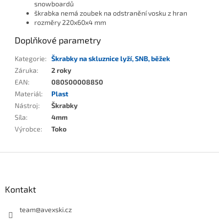
snowboardů
škrabka nemá zoubek na odstranění vosku z hran
rozměry 220x60x4 mm
Doplňkové parametry
Kategorie
:
Škrabky na skluznice lyží, SNB, běžek
Záruka
:
2 roky
EAN
:
080500008850
Materiál
:
Plast
Nástroj
:
Škrabky
Síla
:
4mm
Výrobce
:
Toko
Zápatí
Kontakt
team
@
avexski.cz