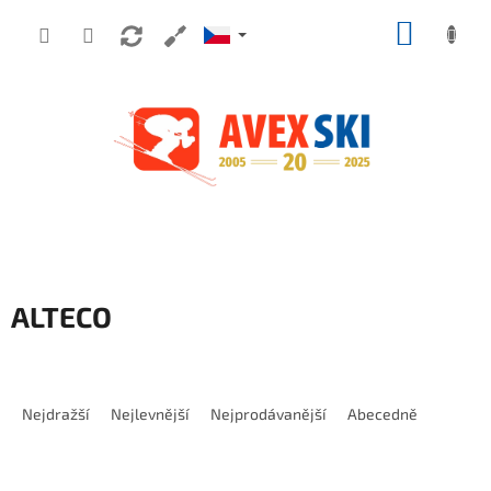
Přejít na obsah
NÁKUP
ALTECO
Řazení produktů
Nejdražší
Nejlevnější
Nejprodávanější
Abecedně
Výpis produktů