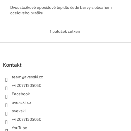
Dvousložkové epoxidové lepidlo šedé barvy s obsahem
ocelového prášku.
1
položek celkem
Ovládací prvky výpisu
Zápatí
Kontakt
team
@
avexski.cz
+420771505050
Facebook
avexski_cz
avexski
+420771505050
YouTube