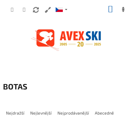
Přejít na obsah
NÁKUP
BOTAS
Řazení produktů
Nejdražší
Nejlevnější
Nejprodávanější
Abecedně
Výpis produktů