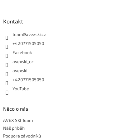
Zápatí
Kontakt
team
@
avexski.cz
+420771505050
Facebook
avexski_cz
avexski
+420771505050
YouTube
Něco o nás
AVEX SKI Team
Náš příběh
Podpora závodníků