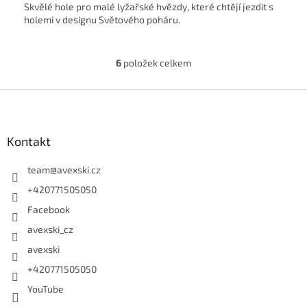
Skvělé hole pro malé lyžařské hvězdy, které chtějí jezdit s
holemi v designu Světového poháru.
6
položek celkem
Ovládací prvky výpisu
Zápatí
Kontakt
team
@
avexski.cz
+420771505050
Facebook
avexski_cz
avexski
+420771505050
YouTube