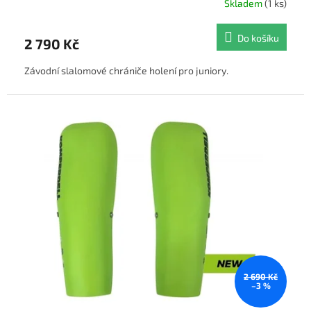
Skladem
(1 ks)
Do košíku
2 790 Kč
Závodní slalomové chrániče holení pro juniory.
2 690 Kč
–3 %