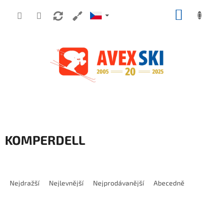
Přejít na obsah
NÁKUP
KOMPERDELL
Řazení produktů
Nejdražší
Nejlevnější
Nejprodávanější
Abecedně
Výpis produktů