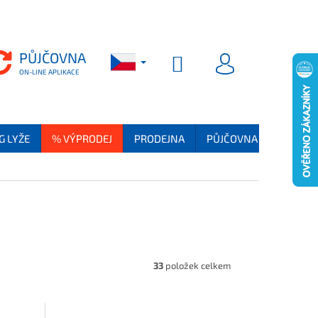
PŮJČOVNA
PŮJČOVNA
NÁKUPNÍ KOŠÍK
PŘIHLÁSIT SE
G LYŽE
% VÝPRODEJ
PRODEJNA
PŮJČOVNA
SKI SER
33
položek celkem