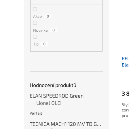
Akce
0
Novinka
0
Tip
0
RE
Bla
Hodnocení produktů
3 
ELAN SPEEDROD Green
Lionel OLEI
|
Sty
Hodnocení produktu je 5 z 5 hvězdiček.
zor
Parfait
pro
TECNICA MACH1 120 MV TD GW Ink Blue