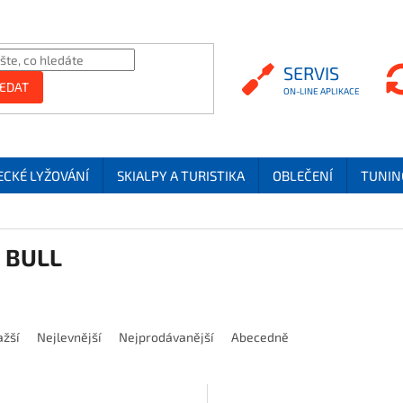
SERVIS
SERVIS
EDAT
ECKÉ LYŽOVÁNÍ
SKIALPY A TURISTIKA
OBLEČENÍ
TUNIN
 BULL
í produktů
ažší
Nejlevnější
Nejprodávanější
Abecedně
 produktů