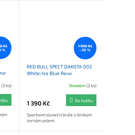
90 Kč
1 990 Kč
0 %
–30 %
RED BULL SPECT DAKOTA 002
ror
White/Ice Blue Revo
m
(3 ks)
Skladem
(2 ks)
ošíku
Do košíku
1 390 Kč
okým
Sportovní sluneční brýle s širokým
zorným polem.