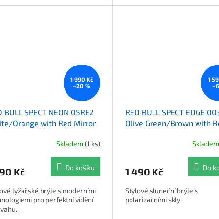
1 990 Kč
1 5
–20 %
–
D BULL SPECT NEON 05RE2
RED BULL SPECT EDGE 00
te/Orange with Red Mirror
Olive Green/Brown with R
Mirror Polarized
Skladem
(1 ks)
Sklade
Do košíku
Do k
590 Kč
1 490 Kč
lové lyžařské brýle s moderními
Stylové sluneční brýle s
hnologiemi pro perfektní vidění
polarizačními skly.
svahu.