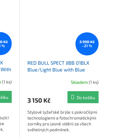
90 Kč
3 990 Kč
1 %
–21 %
3X
RED BULL SPECT JIBB 01BLX
 With
Blue/Light Blue with Blue
CHROM°X
m
(1 ks)
Skladem
(1 ks)
ošíku
Do košíku
3 150 Kč
Stylové lyžařské brýle s pokročilými
ující
technologiemi a fotochromatickými
 za
zorníky pro jasné vidění za všech
k.
světelných podmínek.