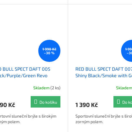
1 990 Kč
1 9
–30 %
–3
D BULL SPECT DAFT 005
RED BULL SPECT DAFT 00
ck/Purple/Green Revo
Shiny Black/Smoke with G
Mirror
Skladem
(2 ks)
Sklade
Do košíku
Do k
390 Kč
1 390 Kč
rtovní sluneční brýle s širokým
Sportovní sluneční brýle s šir
ným polem.
zorným polem.