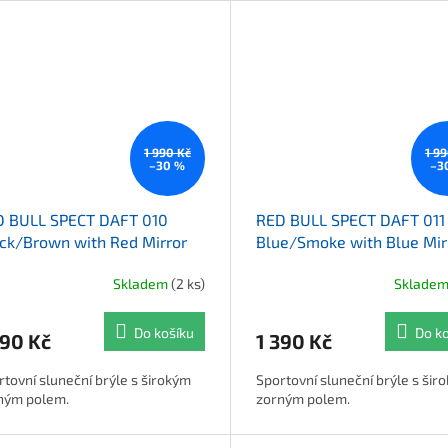
1 990 Kč
1 9
–30 %
–3
D BULL SPECT DAFT 010
RED BULL SPECT DAFT 011
ck/Brown with Red Mirror
Blue/Smoke with Blue Mir
Skladem
(2 ks)
Sklade
Do košíku
Do k
390 Kč
1 390 Kč
rtovní sluneční brýle s širokým
Sportovní sluneční brýle s šir
ným polem.
zorným polem.