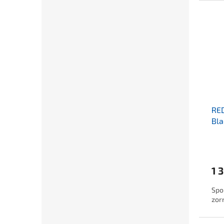
RE
Bla
1 
Spo
zor