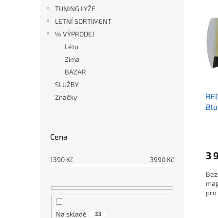
TUNING LYŽE
LETNÍ SORTIMENT
% VÝPRODEJ
Léto
Zima
BAZAR
SLUŽBY
RE
Značky
Blu
Cena
3 
1390
Kč
3990
Kč
Bez
mag
pro
Na skladě
33