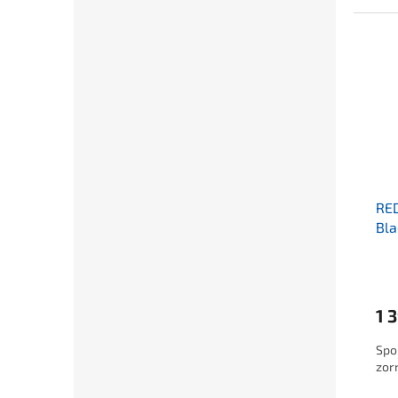
RE
Bla
1 
Spo
zor