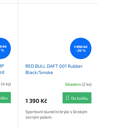
99 Kč
1 990 Kč
6 %
–30 %
3P
RED BULL DAFT 001 Rubber
ed
Black/Smoke
m
(4 ks)
Skladem
(2 ks)
ošíku
Do košíku
1 390 Kč
Sportovní sluneční brýle s širokým
zorným polem.