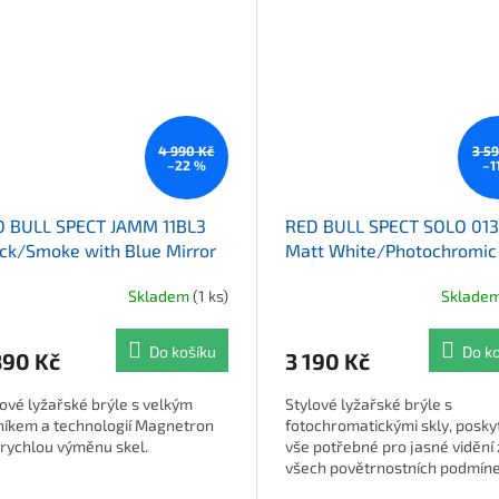
4 990 Kč
3 5
–22 %
–1
D BULL SPECT JAMM 11BL3
RED BULL SPECT SOLO 01
ck/Smoke with Blue Mirror
Matt White/Photochromic
Pink Mirror
Skladem
(1 ks)
Sklade
Do košíku
Do k
890 Kč
3 190 Kč
lové lyžařské brýle s velkým
Stylové lyžařské brýle s
níkem a technologií Magnetron
fotochromatickými skly, poskyt
 rychlou výměnu skel.
vše potřebné pro jasné vidění
všech povětrnostních podmíne