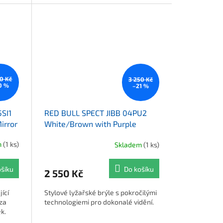
50 Kč
3 250 Kč
0 %
–21 %
SI1
RED BULL SPECT JIBB 04PU2
irror
White/Brown with Purple
Mirror
m
(1 ks)
Skladem
(1 ks)
ošíku
Do košíku
2 550 Kč
ící
Stylové lyžařské brýle s pokročilými
 za
technologiemi pro dokonalé vidění.
k.