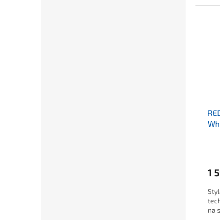
RE
Whi
1 
Sty
tec
na 