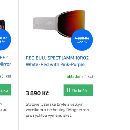
90 Kč
4 990 Kč
2 %
–22 %
8RE2
RED BULL SPECT JAMM 10RO2
irror
White/Red with Pink-Purple
Mirror
m
(1 ks)
Skladem
(1 ks)
ošíku
Do košíku
3 890 Kč
m
Stylové lyžařské brýle s velkým
tron
zorníkem a technologií Magnetron
pro rychlou výměnu skel.