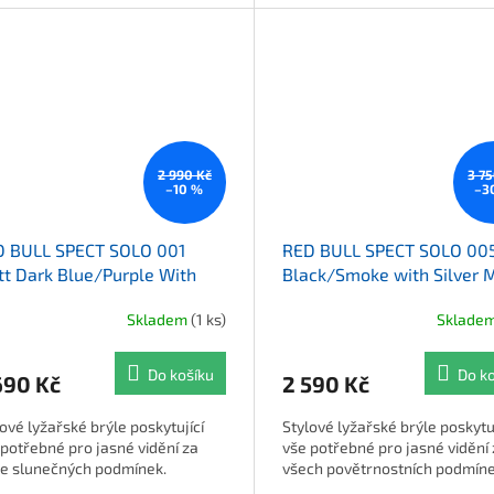
2 990 Kč
3 7
–10 %
–3
D BULL SPECT SOLO 001
RED BULL SPECT SOLO 005
t Dark Blue/Purple With
Black/Smoke with Silver M
e Mirror
Skladem
(1 ks)
Sklade
Do košíku
Do k
690 Kč
2 590 Kč
ové lyžařské brýle poskytující
Stylové lyžařské brýle poskytuj
 potřebné pro jasné vidění za
vše potřebné pro jasné vidění
še slunečných podmínek.
všech povětrnostních podmíne