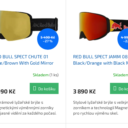
5 490 Kč
4 9
–27 %
–2
D BULL SPECT CHUTE 01
RED BULL SPECT JAMM 0
e/Brown With Gold Mirror
Black/Orange with Black M
Skladem
(1 ks)
Sklade
Do košíku
Do k
990 Kč
3 890 Kč
rámové lyžařské brýle s
Stylové lyžařské brýle s velký
netickými výměnnými zorníky
zorníkem a technologií Magne
 jasné vidění za každého počasí.
pro rychlou výměnu skel.