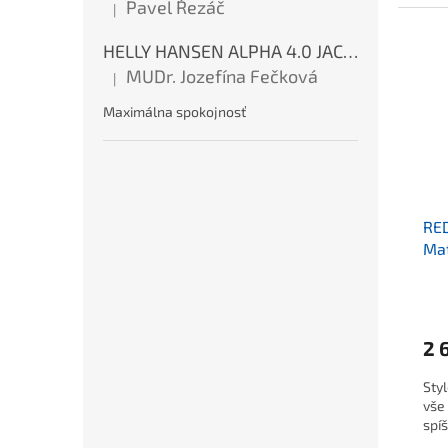
Pavel Řezáč
|
Hodnocení produktu je 5 z 5 hvězdiček.
HELLY HANSEN ALPHA 4.0 JACKET Red
MUDr. Jozefína Fečková
|
Hodnocení produktu je 5 z 5 hvězdiček.
Maximálna spokojnosť
RE
Mat
Blu
2 
Styl
vše
spí