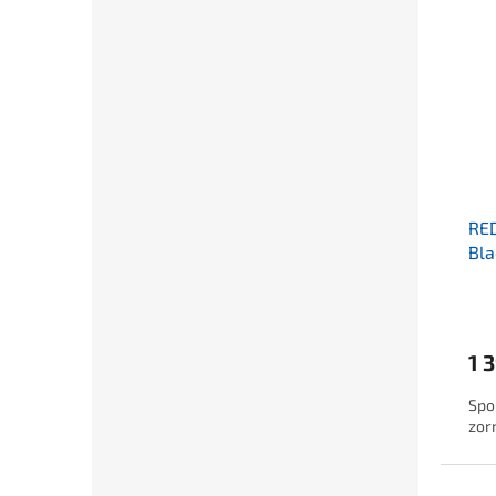
RE
Bla
1 
Spo
zor