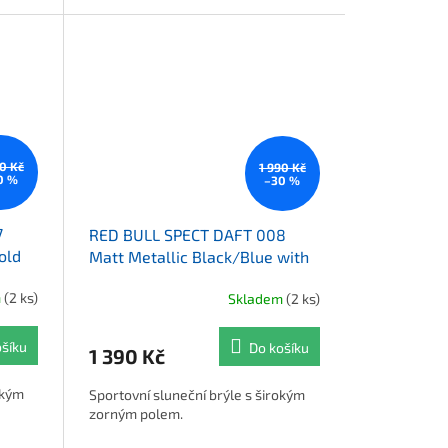
90 Kč
1 990 Kč
0 %
–30 %
7
RED BULL SPECT DAFT 008
old
Matt Metallic Black/Blue with
Red/Purple Mirror
m
(2 ks)
Skladem
(2 ks)
ošíku
Do košíku
1 390 Kč
okým
Sportovní sluneční brýle s širokým
zorným polem.