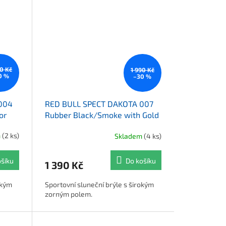
90 Kč
1 990 Kč
0 %
–30 %
004
RED BULL SPECT DAKOTA 007
or
Rubber Black/Smoke with Gold
Mirror
m
(2 ks)
Skladem
(4 ks)
ošíku
Do košíku
1 390 Kč
okým
Sportovní sluneční brýle s širokým
zorným polem.