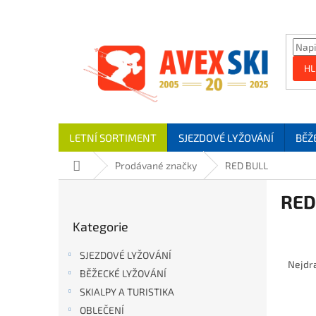
Přejít na obsah
HL
LETNÍ SORTIMENT
SJEZDOVÉ LYŽOVÁNÍ
BĚŽ
Domů
Prodávané značky
RED BULL
Postranní panel
RED
Přeskočit kategorie
Kategorie
Řazen
SJEZDOVÉ LYŽOVÁNÍ
Nejdr
BĚŽECKÉ LYŽOVÁNÍ
SKIALPY A TURISTIKA
Výpis
OBLEČENÍ