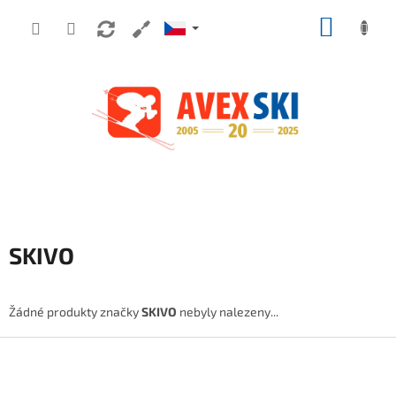
Přejít na obsah
NÁKUP
SKIVO
Žádné produkty značky
SKIVO
nebyly nalezeny...
Zápatí