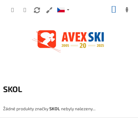
Přejít na obsah
NÁKUP
SKOL
Žádné produkty značky
SKOL
nebyly nalezeny...
Zápatí