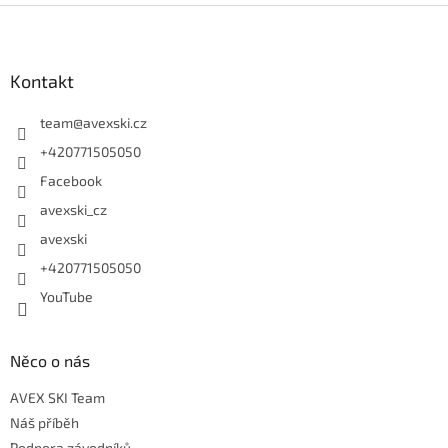
Zápatí
Kontakt
team
@
avexski.cz
+420771505050
Facebook
avexski_cz
avexski
+420771505050
YouTube
Něco o nás
AVEX SKI Team
Náš příběh
Podpora závodníků