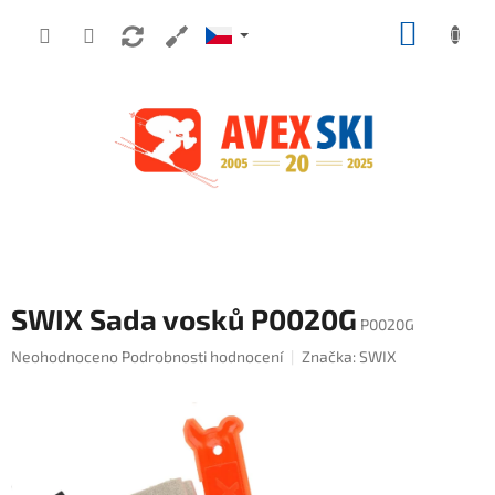
Přejít na obsah
NÁKUP
SWIX Sada vosků P0020G
P0020G
Průměrné hodnocení produktu je 0,0 z 5 hvězdiček.
Neohodnoceno
Podrobnosti hodnocení
Značka:
SWIX