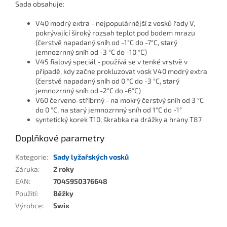
Sada obsahuje:
V40 modrý extra - nejpopulárnější z vosků řady V,
pokrývající široký rozsah teplot pod bodem mrazu
(čerstvě napadaný sníh od -1°C do -7°C, starý
jemnozrnný sníh od -3 °C do -10 °C)
V45 fialový speciál - používá se v tenké vrstvě v
případě, kdy začne prokluzovat vosk V40 modrý extra
(čerstvě napadaný sníh od 0 °C do -3 °C, starý
jemnozrnný sníh od -2°C do -6°C)
V60 červeno-stříbrný - na mokrý čerstvý sníh od 3 °C
do 0 °C, na starý jemnozrnný sníh od 1°C do -1°
syntetický korek T10, škrabka na drážky a hrany T87
Doplňkové parametry
Kategorie
:
Sady lyžařských vosků
Záruka
:
2 roky
EAN
:
7045950376648
Použití
:
Běžky
Výrobce
:
Swix