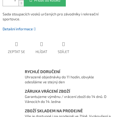
Přidat do košíku
Sada stoupacích vosků určených pro závodníky i rekreační
sportovce.
Detailní informace
ZEPTAT SE
HLÍDAT
SDÍLET
RYCHLÉ DORUČENÍ
Uhrazené objednávky do 11 hodin, obvykle
odesíláme ve stejný den
ZÁRUKA VRÁCENÍ ZBOŽÍ
Garantujeme výměnu / vrácení zboží do 14 dnů. O
Vánocích do 14. ledna
ZBOŽÍ SKLADEM NA PRODEJNĚ
Vše je dostupné i na prodejně ve Zlíně. Vyzkoušení a