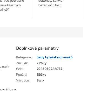
ící vše potřebné
dokonalý servis
pšení kluzných
běžeckých lyží.
í lyží,
ardů nebo
Doplňkové parametry
Kategorie
:
Sady lyžařských vosků
Záruka
:
2 roky
rozsah
EAN
:
7045950244732
ý
Použití
:
Běžky
Výrobce
:
Swix
 mokrého na