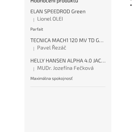
Hodnocení produktů
ELAN SPEEDROD Green
Lionel OLEI
|
Hodnocení produktu je 5 z 5 hvězdiček.
Parfait
TECNICA MACH1 120 MV TD GW Ink Blue
Pavel Řezáč
|
Hodnocení produktu je 5 z 5 hvězdiček.
HELLY HANSEN ALPHA 4.0 JACKET Red
MUDr. Jozefína Fečková
|
Hodnocení produktu je 5 z 5 hvězdiček.
Maximálna spokojnosť