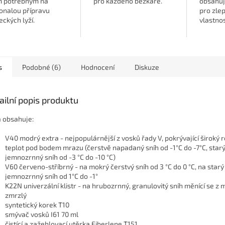
m potřebným na
pro každého běžkaře.
obsahuj
onalou přípravu
pro zle
eckých lyží.
vlastnost
snowbo
běžek.
s
Podobné (6)
Hodnocení
Diskuze
ailní popis produktu
 obsahuje:
V40 modrý extra - nejpopulárnější z vosků řady V, pokrývající široký 
teplot pod bodem mrazu (čerstvě napadaný sníh od -1°C do -7°C, star
jemnozrnný sníh od -3 °C do -10 °C)
V60 červeno-stříbrný - na mokrý čerstvý sníh od 3 °C do 0 °C, na starý
jemnozrnný sníh od 1°C do -1°
K22N univerzální klistr - na hrubozrnný, granulovitý sníh měnící se z
zmrzlý
syntetický korek T10
smývač vosků I61 70 ml
čistící a zažehlovací utěrka Fiberlene T151