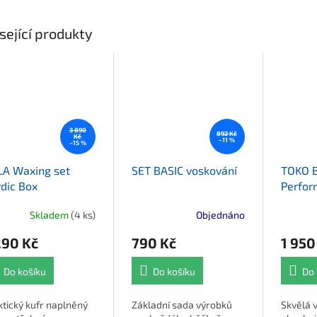
sející produkty
3 890
892 Kč
Kč
–11 %
–15 %
A Waxing set
SET BASIC voskování
TOKO 
dic Box
Perfor
KIT
Skladem
(4 ks)
Objednáno
290 Kč
790 Kč
1 950
Do košíku
Do košíku
Do 
ktický kufr naplněný
Základní sada výrobků
Skvělá 