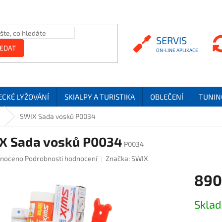
SERVIS
SERVIS
EDAT
ECKÉ LYŽOVÁNÍ
SKIALPY A TURISTIKA
OBLEČENÍ
TUNIN
SWIX Sada vosků P0034
X Sada vosků P0034
P0034
é hodnocení produktu je 0,0 z 5 hvězdiček.
noceno
Podrobnosti hodnocení
Značka:
SWIX
890
Měrná ce
Skla