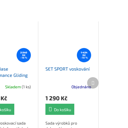
2 340
1 434
Kč
Kč
–16 %
–10 %
Base
SET SPORT voskování
mance Gliding
Další produkt
Skladem
(1 ks)
Objednáno
 Kč
1 290 Kč
košíku
Do košíku
voskovací sada
Sada výrobků pro