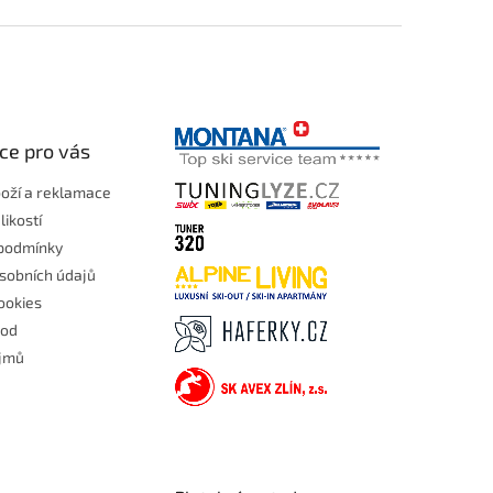
ce pro vás
boží a reklamace
likostí
podmínky
sobních údajů
ookies
hod
ojmů