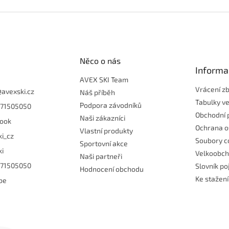
Něco o nás
Informa
AVEX SKI Team
Vrácení z
@
avexski.cz
Náš příběh
Tabulky ve
Podpora závodníků
71505050
Obchodní 
Naši zákazníci
ook
Ochrana o
Vlastní produkty
ki_cz
Soubory c
Sportovní akce
ki
Velkoobc
Naši partneři
71505050
Slovník p
Hodnocení obchodu
Ke stažení
be