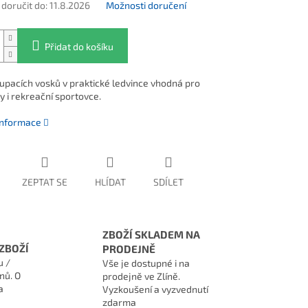
oručit do:
11.8.2026
Možnosti doručení
Přidat do košíku
upacích vosků v praktické ledvince vhodná pro
y i rekreační sportovce.
 informace
ZEPTAT SE
HLÍDAT
SDÍLET
ZBOŽÍ SKLADEM NA
ZBOŽÍ
PRODEJNĚ
u /
Vše je dostupné i na
nů. O
prodejně ve Zlíně.
a
Vyzkoušení a vyzvednutí
zdarma