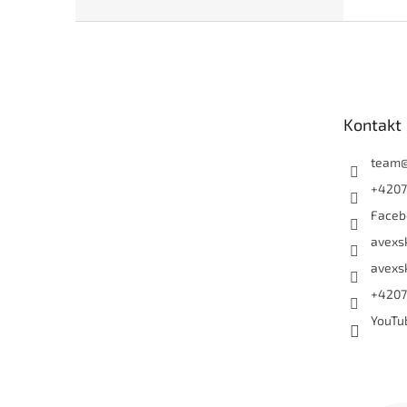
Zápatí
Kontakt
team
+4207
Faceb
avexs
avexs
+4207
YouTu