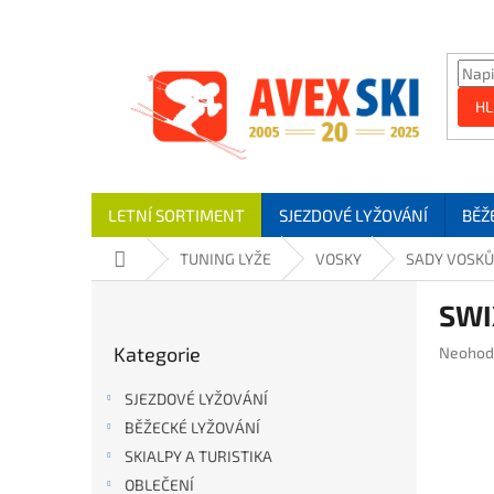
Přejít na obsah
HL
LETNÍ SORTIMENT
SJEZDOVÉ LYŽOVÁNÍ
BĚŽ
Domů
TUNING LYŽE
VOSKY
SADY VOSKŮ
Postranní panel
SWI
Přeskočit kategorie
Kategorie
Průměrn
Neohod
SJEZDOVÉ LYŽOVÁNÍ
BĚŽECKÉ LYŽOVÁNÍ
SKIALPY A TURISTIKA
OBLEČENÍ