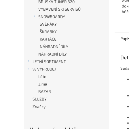
vší
BRUSKA TUNER 320
dok
VYBAVENÍ SKI SERVISŮ
běž
SNOWBOARDY
SVĚRÁKY
ŠKRABKY
Popi
KARTÁČE
NÁHRADNÍ DÍLY
NÁHRADNÍ DÍLY
Det
LETNÍ SORTIMENT
Sada
% VÝPRODEJ
Léto
Zima
BAZAR
SLUŽBY
Značky