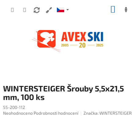
Přejít na obsah
NÁKUP
WINTERSTEIGER Šrouby 5,5x21,5
mm, 100 ks
55-200-112
Průměrné hodnocení produktu je 0,0 z 5 hvězdiček.
Neohodnoceno
Podrobnosti hodnocení
Značka:
WINTERSTEIGER