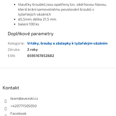
hlavičky šroubků jsou opatřeny tzv. zádrhovou hlavou,
která brání samovolnému povolování šroubů v
lyžařských vázáních
ø5,5mm; délka 21,5 mm
balení 100 ks
Doplňkové parametry
Kategorie
:
Vrtáky, šrouby a záslepky k lyžařským vázáním
Záruka
:
2 roky
EAN
:
8595167852682
Zápatí
Kontakt
team
@
avexski.cz
+420771505050
Facebook